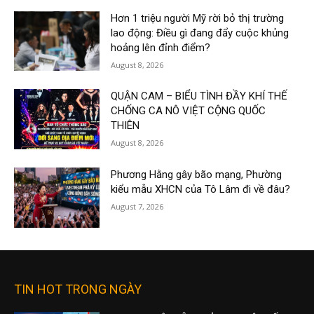
Hơn 1 triệu người Mỹ rời bỏ thị trường
lao động: Điều gì đang đẩy cuộc khủng
hoảng lên đỉnh điểm?
August 8, 2026
QUẬN CAM – BIỂU TÌNH ĐẦY KHÍ THẾ
CHỐNG CA NÔ VIỆT CỘNG QUỐC
THIÊN
August 8, 2026
Phương Hằng gây bão mạng, Phường
kiểu mẫu XHCN của Tô Lâm đi về đâu?
August 7, 2026
TIN HOT TRONG NGÀY