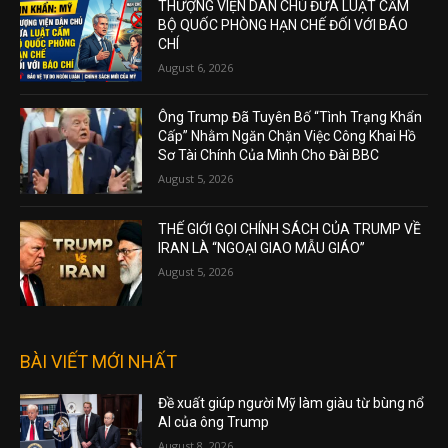
THƯỢNG VIỆN DÂN CHỦ ĐƯA LUẬT CẤM
BỘ QUỐC PHÒNG HẠN CHẾ ĐỐI VỚI BÁO
CHÍ
August 6, 2026
Ông Trump Đã Tuyên Bố “Tình Trạng Khẩn
Cấp” Nhằm Ngăn Chặn Việc Công Khai Hồ
Sơ Tài Chính Của Mình Cho Đài BBC
August 5, 2026
THẾ GIỚI GỌI CHÍNH SÁCH CỦA TRUMP VỀ
IRAN LÀ “NGOẠI GIAO MẪU GIÁO”
August 5, 2026
BÀI VIẾT MỚI NHẤT
Đề xuất giúp người Mỹ làm giàu từ bùng nổ
AI của ông Trump
August 8, 2026