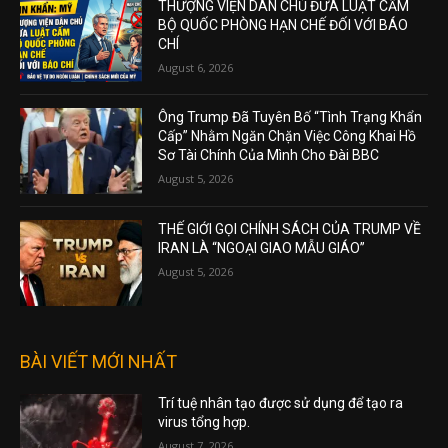
THƯỢNG VIỆN DÂN CHỦ ĐƯA LUẬT CẤM
BỘ QUỐC PHÒNG HẠN CHẾ ĐỐI VỚI BÁO
CHÍ
August 6, 2026
Ông Trump Đã Tuyên Bố “Tình Trạng Khẩn
Cấp” Nhằm Ngăn Chặn Việc Công Khai Hồ
Sơ Tài Chính Của Mình Cho Đài BBC
August 5, 2026
THẾ GIỚI GỌI CHÍNH SÁCH CỦA TRUMP VỀ
IRAN LÀ “NGOẠI GIAO MẪU GIÁO”
August 5, 2026
BÀI VIẾT MỚI NHẤT
Trí tuệ nhân tạo được sử dụng để tạo ra
virus tổng hợp.
August 7, 2026