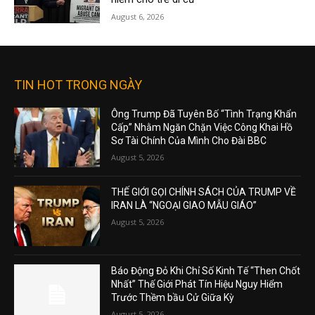
August 6, 2026
TIN HOT TRONG NGÀY
Ông Trump Đã Tuyên Bố “Tình Trạng Khẩn
Cấp” Nhằm Ngăn Chặn Việc Công Khai Hồ
Sơ Tài Chính Của Mình Cho Đài BBC
August 5, 2026
THẾ GIỚI GỌI CHÍNH SÁCH CỦA TRUMP VỀ
IRAN LÀ “NGOẠI GIAO MẪU GIÁO”
August 5, 2026
Báo Động Đỏ Khi Chỉ Số Kinh Tế “Then Chốt
Nhất” Thế Giới Phát Tín Hiệu Nguy Hiểm
Trước Thềm bầu Cử Giữa Kỳ
August 5, 2026