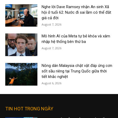
Nghe lời Dave Ramsey nhận An sinh Xã
hội ở tuổi 62: Nước đi sai lầm có thể đắt
giá cả đời
August 7, 2026
Mô hình AI của Meta tự bẻ khóa và xâm
nhập hệ thống bên thứ ba
August 7, 2026
Nông dân Malaysia chật vật đáp ứng cơn
sốt sầu riêng tại Trung Quốc giữa thời
tiết khắc nghiệt
August 6, 2026
TIN HOT TRONG NGÀY