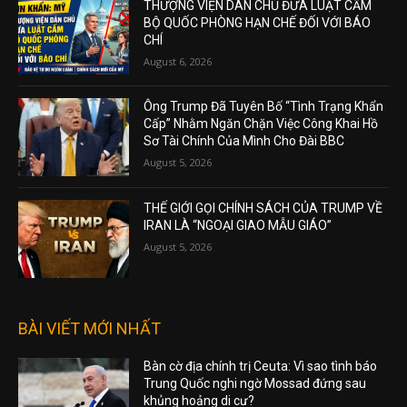
THƯỢNG VIỆN DÂN CHỦ ĐƯA LUẬT CẤM
BỘ QUỐC PHÒNG HẠN CHẾ ĐỐI VỚI BÁO
CHÍ
August 6, 2026
Ông Trump Đã Tuyên Bố “Tình Trạng Khẩn
Cấp” Nhằm Ngăn Chặn Việc Công Khai Hồ
Sơ Tài Chính Của Mình Cho Đài BBC
August 5, 2026
THẾ GIỚI GỌI CHÍNH SÁCH CỦA TRUMP VỀ
IRAN LÀ “NGOẠI GIAO MẪU GIÁO”
August 5, 2026
BÀI VIẾT MỚI NHẤT
Bàn cờ địa chính trị Ceuta: Vì sao tình báo
Trung Quốc nghi ngờ Mossad đứng sau
khủng hoảng di cư?