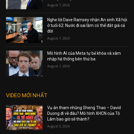
August 7, 2026
Nghe lời Dave Ramsey nhận An sinh Xã hội
ở tuổi 62: Nước đi sai lầm có thể đắt giá cả
đời
August 7, 2026
Mô hình AI của Meta tự bẻ khóa và xâm
nhập hệ thống bên thứ ba
August 7, 2026
VIDEO MỚI NHẤT
Vụ án tham nhũng Sheng Thao – David
Duong đi về đâu? Mô hình XHCN của Tô
Lâm bao giờ sẽ thành?
August 5, 2026