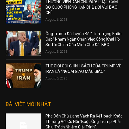
THƯỢNG VIỆN DÂN CHỦ ĐƯA LUẬT CẤM
BỘ QUỐC PHÒNG HẠN CHẾ ĐỐI VỚI BÁO
CHÍ
August 6, 2026
Ông Trump Đã Tuyên Bố “Tình Trạng Khẩn
Cấp” Nhằm Ngăn Chặn Việc Công Khai Hồ
Sơ Tài Chính Của Mình Cho Đài BBC
August 5, 2026
THẾ GIỚI GỌI CHÍNH SÁCH CỦA TRUMP VỀ
IRAN LÀ “NGOẠI GIAO MẪU GIÁO”
August 5, 2026
BÀI VIẾT MỚI NHẤT
Phe Dân Chủ Đang Vạch Ra Kế Hoạch Khác
Thường Với Cơ Hội “Buộc Ông Trump Phải
Chịu Trách Nhiệm Giải Trình”.