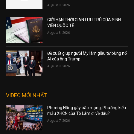
August 8, 2026
GIỚI HẠN THỜI GIAN LƯU TRÚ CỦA SINH
VIÊN QUỐC TẾ
August 8, 2026
Đề xuất giúp người Mỹ làm giàu từ bùng nổ
AI của ông Trump
August 8, 2026
VIDEO MỚI NHẤT
Phương Hằng gây bão mạng, Phường kiểu
mẫu XHCN của Tô Lâm đi về đâu?
August 7, 2026