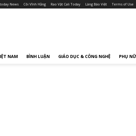
itoday News
Cõi Vĩnh Hằng
Rao Vặt Cali Today
Làng Báo Việt
Terms of Use
IỆT NAM
BÌNH LUẬN
GIÁO DỤC & CÔNG NGHỆ
PHỤ N