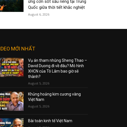
ứng cơn sốt sầu riêng tại Trung
Quốc giữa thời tiết khắc nghiệt
August 6, 2026
IDEO MỚI NHẤT
Vụ án tham nhũng Sheng Thao –
David Duong đi về đâu? Mô hình
XHCN của Tô Lâm bao giờ sẽ
thành?
August 5, 2026
Khủng hoảng kim cương vàng
Việt Nam
August 5, 2026
Bài toán kinh tế Việt Nam