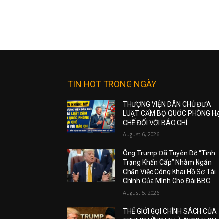
TIN HOT TRONG NGÀY
THƯỢNG VIỆN DÂN CHỦ ĐƯA
LUẬT CẤM BỘ QUỐC PHÒNG H
CHẾ ĐỐI VỚI BÁO CHÍ
August 6, 2026
Ông Trump Đã Tuyên Bố “Tình
Trạng Khẩn Cấp” Nhằm Ngăn
Chặn Việc Công Khai Hồ Sơ Tài
Chính Của Mình Cho Đài BBC
August 5, 2026
THẾ GIỚI GỌI CHÍNH SÁCH CỦA