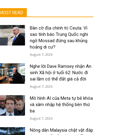
MOST READ
Bàn cờ địa chính trị Ceuta: Vì
sao tình báo Trung Quốc nghi
ngờ Mossad đứng sau khủng
hoảng di cư?
August 7, 2026
Nghe lời Dave Ramsey nhận An
sinh Xã hội ở tuổi 62: Nước đi
sai lầm có thể đắt giá cả đời
August 7, 2026
Mô hình AI của Meta tự bẻ khóa
và xâm nhập hệ thống bên thứ
ba
August 7, 2026
Nông dân Malaysia chật vật đáp