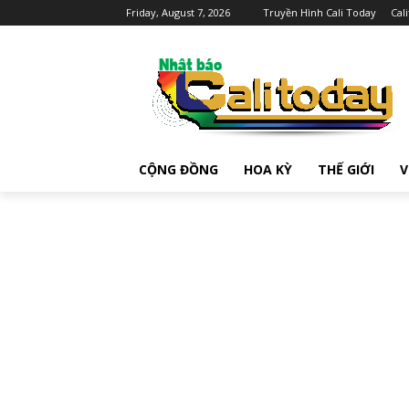
Friday, August 7, 2026
Truyền Hình Cali Today
Cal
CỘNG ĐỒNG
HOA KỲ
THẾ GIỚI
V