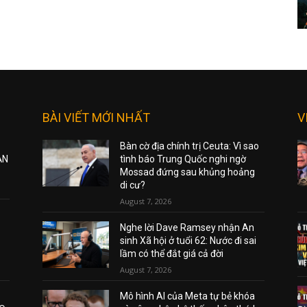
BÀI VIẾT MỚI NHẤT
V
Bàn cờ địa chính trị Ceuta: Vì sao
ẠN
tình báo Trung Quốc nghi ngờ
Mossad đứng sau khủng hoảng
di cư?
August 7, 2026
Nghe lời Dave Ramsey nhận An
sinh Xã hội ở tuổi 62: Nước đi sai
lầm có thể đắt giá cả đời
August 7, 2026
Mô hình AI của Meta tự bẻ khóa