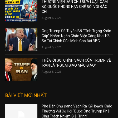
THƯỢNG VIỆN DÂN CHỦ ĐƯA LUẬT CẤM
BỘ QUỐC PHÒNG HẠN CHẾ ĐỐI VỚI BÁO
CHÍ
August 6, 2026
Ông Trump Đã Tuyên Bố “Tình Trạng Khẩn
Cấp” Nhằm Ngăn Chặn Việc Công Khai Hồ
Sơ Tài Chính Của Mình Cho Đài BBC
August 5, 2026
THẾ GIỚI GỌI CHÍNH SÁCH CỦA TRUMP VỀ
IRAN LÀ “NGOẠI GIAO MẪU GIÁO”
August 5, 2026
BÀI VIẾT MỚI NHẤT
Phe Dân Chủ Đang Vạch Ra Kế Hoạch Khác
Thường Với Cơ Hội “Buộc Ông Trump Phải
Chịu Trách Nhiệm Giải Trình”.