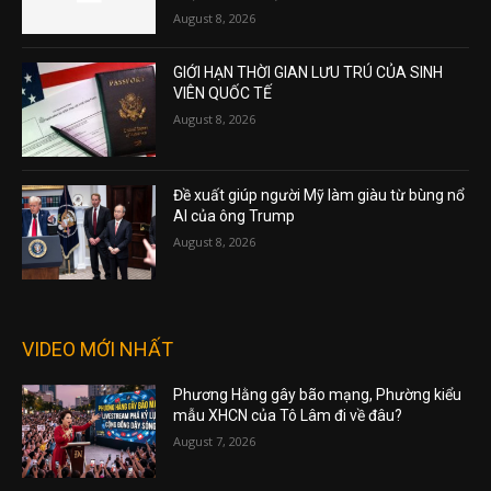
August 8, 2026
GIỚI HẠN THỜI GIAN LƯU TRÚ CỦA SINH
VIÊN QUỐC TẾ
August 8, 2026
Đề xuất giúp người Mỹ làm giàu từ bùng nổ
AI của ông Trump
August 8, 2026
VIDEO MỚI NHẤT
Phương Hằng gây bão mạng, Phường kiểu
mẫu XHCN của Tô Lâm đi về đâu?
August 7, 2026