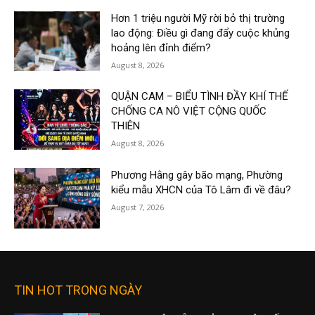
Hơn 1 triệu người Mỹ rời bỏ thị trường
lao động: Điều gì đang đẩy cuộc khủng
hoảng lên đỉnh điểm?
August 8, 2026
QUẬN CAM – BIỂU TÌNH ĐẦY KHÍ THẾ
CHỐNG CA NÔ VIỆT CỘNG QUỐC
THIÊN
August 8, 2026
Phương Hằng gây bão mạng, Phường
kiểu mẫu XHCN của Tô Lâm đi về đâu?
August 7, 2026
TIN HOT TRONG NGÀY