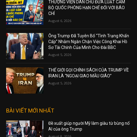
THƯỢNG VIỆN DÂN CHỦ ĐƯA LUẬT CẤM
BỘ QUỐC PHÒNG HẠN CHẾ ĐỐI VỚI BÁO
CHÍ
August 6, 2026
Ông Trump Đã Tuyên Bố “Tình Trạng Khẩn
Cấp” Nhằm Ngăn Chặn Việc Công Khai Hồ
Sơ Tài Chính Của Mình Cho Đài BBC
August 5, 2026
THẾ GIỚI GỌI CHÍNH SÁCH CỦA TRUMP VỀ
IRAN LÀ “NGOẠI GIAO MẪU GIÁO”
August 5, 2026
BÀI VIẾT MỚI NHẤT
Đề xuất giúp người Mỹ làm giàu từ bùng nổ
AI của ông Trump
August 8, 2026