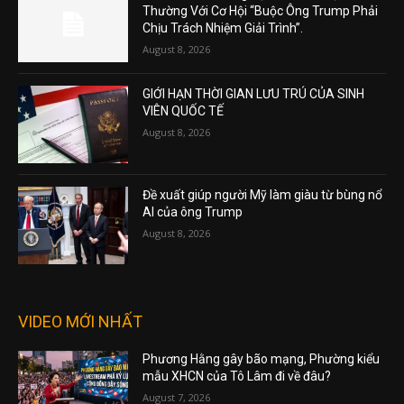
Thường Với Cơ Hội “Buộc Ông Trump Phải
Chịu Trách Nhiệm Giải Trình”.
August 8, 2026
GIỚI HẠN THỜI GIAN LƯU TRÚ CỦA SINH
VIÊN QUỐC TẾ
August 8, 2026
Đề xuất giúp người Mỹ làm giàu từ bùng nổ
AI của ông Trump
August 8, 2026
VIDEO MỚI NHẤT
Phương Hằng gây bão mạng, Phường kiểu
mẫu XHCN của Tô Lâm đi về đâu?
August 7, 2026