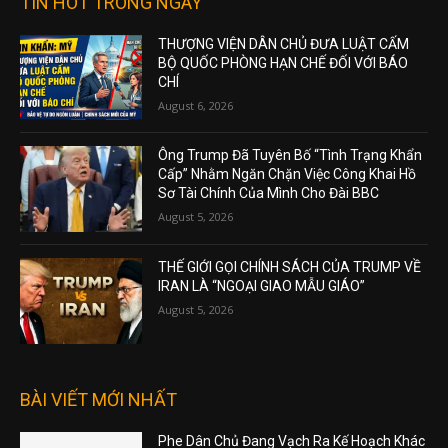
TIN HOT TRONG NGÀY
THƯỢNG VIỆN DÂN CHỦ ĐƯA LUẬT CẤM
BỘ QUỐC PHÒNG HẠN CHẾ ĐỐI VỚI BÁO
CHÍ
August 6, 2026
Ông Trump Đã Tuyên Bố “Tình Trạng Khẩn
Cấp” Nhằm Ngăn Chặn Việc Công Khai Hồ
Sơ Tài Chính Của Mình Cho Đài BBC
August 5, 2026
THẾ GIỚI GỌI CHÍNH SÁCH CỦA TRUMP VỀ
IRAN LÀ “NGOẠI GIAO MẪU GIÁO”
August 5, 2026
BÀI VIẾT MỚI NHẤT
Phe Dân Chủ Đang Vạch Ra Kế Hoạch Khác