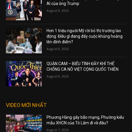
AI của ông Trump
August 8, 2026
Hơn 1 triệu người Mỹ rời bỏ thị trường lao
động: Điều gì đang đẩy cuộc khủng hoảng
lên đỉnh điểm?
August 8, 2026
QUẬN CAM – BIỂU TÌNH ĐẦY KHÍ THẾ
CHỐNG CA NÔ VIỆT CỘNG QUỐC THIÊN
August 8, 2026
VIDEO MỚI NHẤT
Phương Hằng gây bão mạng, Phường kiểu
mẫu XHCN của Tô Lâm đi về đâu?
August 7, 2026