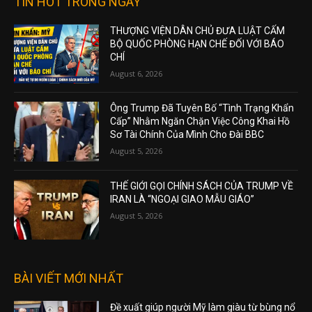
TIN HOT TRONG NGÀY
THƯỢNG VIỆN DÂN CHỦ ĐƯA LUẬT CẤM
BỘ QUỐC PHÒNG HẠN CHẾ ĐỐI VỚI BÁO
CHÍ
August 6, 2026
Ông Trump Đã Tuyên Bố “Tình Trạng Khẩn
Cấp” Nhằm Ngăn Chặn Việc Công Khai Hồ
Sơ Tài Chính Của Mình Cho Đài BBC
August 5, 2026
THẾ GIỚI GỌI CHÍNH SÁCH CỦA TRUMP VỀ
IRAN LÀ “NGOẠI GIAO MẪU GIÁO”
August 5, 2026
BÀI VIẾT MỚI NHẤT
Đề xuất giúp người Mỹ làm giàu từ bùng nổ