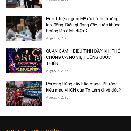
Hơn 1 triệu người Mỹ rời bỏ thị trường
lao động: Điều gì đang đẩy cuộc khủng
hoảng lên đỉnh điểm?
August 8, 2026
QUẬN CAM – BIỂU TÌNH ĐẦY KHÍ THẾ
CHỐNG CA NÔ VIỆT CỘNG QUỐC
THIÊN
August 8, 2026
Phương Hằng gây bão mạng, Phường
kiểu mẫu XHCN của Tô Lâm đi về đâu?
August 7, 2026