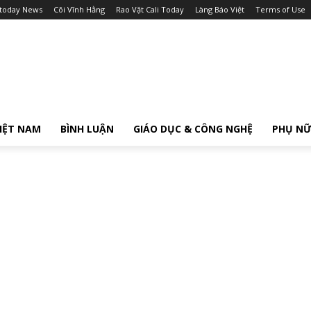
itoday News
Cõi Vĩnh Hằng
Rao Vặt Cali Today
Làng Báo Việt
Terms of Use
IỆT NAM
BÌNH LUẬN
GIÁO DỤC & CÔNG NGHỆ
PHỤ N