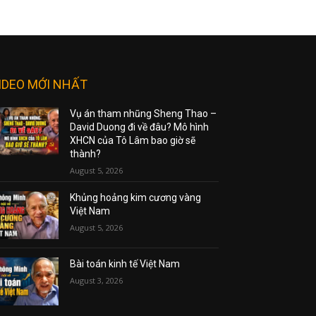
IDEO MỚI NHẤT
Vụ án tham nhũng Sheng Thao –
David Duong đi về đâu? Mô hình
XHCN của Tô Lâm bao giờ sẽ
thành?
August 5, 2026
Khủng hoảng kim cương vàng
Việt Nam
August 5, 2026
Bài toán kinh tế Việt Nam
August 3, 2026