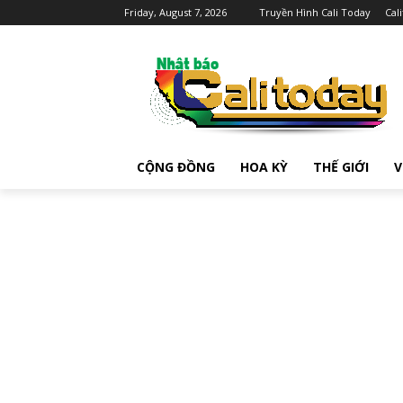
Friday, August 7, 2026
Truyền Hình Cali Today
Cal
CỘNG ĐỒNG
HOA KỲ
THẾ GIỚI
V