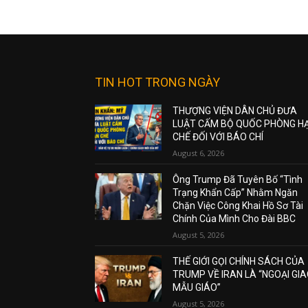
TIN HOT TRONG NGÀY
THƯỢNG VIỆN DÂN CHỦ ĐƯA
LUẬT CẤM BỘ QUỐC PHÒNG H
CHẾ ĐỐI VỚI BÁO CHÍ
August 6, 2026
Ông Trump Đã Tuyên Bố “Tình
Trạng Khẩn Cấp” Nhằm Ngăn
Chặn Việc Công Khai Hồ Sơ Tài
Chính Của Mình Cho Đài BBC
August 5, 2026
THẾ GIỚI GỌI CHÍNH SÁCH CỦA
TRUMP VỀ IRAN LÀ “NGOẠI GI
MẪU GIÁO”
August 5, 2026