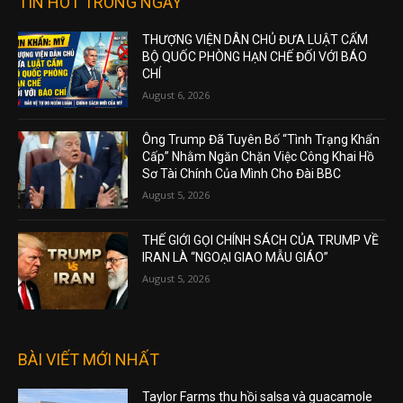
TIN HOT TRONG NGÀY
THƯỢNG VIỆN DÂN CHỦ ĐƯA LUẬT CẤM
BỘ QUỐC PHÒNG HẠN CHẾ ĐỐI VỚI BÁO
CHÍ
August 6, 2026
Ông Trump Đã Tuyên Bố “Tình Trạng Khẩn
Cấp” Nhằm Ngăn Chặn Việc Công Khai Hồ
Sơ Tài Chính Của Mình Cho Đài BBC
August 5, 2026
THẾ GIỚI GỌI CHÍNH SÁCH CỦA TRUMP VỀ
IRAN LÀ “NGOẠI GIAO MẪU GIÁO”
August 5, 2026
BÀI VIẾT MỚI NHẤT
Taylor Farms thu hồi salsa và guacamole