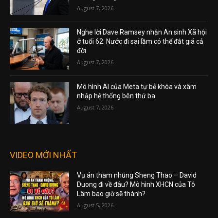
August 7, 2026
Nghe lời Dave Ramsey nhận An sinh Xã hội
ở tuổi 62: Nước đi sai lầm có thể đắt giá cả
đời
August 7, 2026
Mô hình AI của Meta tự bẻ khóa và xâm
nhập hệ thống bên thứ ba
August 7, 2026
VIDEO MỚI NHẤT
Vụ án tham nhũng Sheng Thao – David
Duong đi về đâu? Mô hình XHCN của Tô
Lâm bao giờ sẽ thành?
August 5, 2026