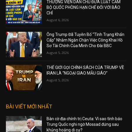
THƯỢNG VIỆN DÂN CHỦ ĐƯA LUẬT CẤM
BỘ QUỐC PHÒNG HẠN CHẾ ĐỐI VỚI BÁO
CHÍ
August 6, 2026
Ông Trump Đã Tuyên Bố “Tình Trạng Khẩn
Cấp” Nhằm Ngăn Chặn Việc Công Khai Hồ
Sơ Tài Chính Của Mình Cho Đài BBC
August 5, 2026
THẾ GIỚI GỌI CHÍNH SÁCH CỦA TRUMP VỀ
IRAN LÀ “NGOẠI GIAO MẪU GIÁO”
August 5, 2026
BÀI VIẾT MỚI NHẤT
Bàn cờ địa chính trị Ceuta: Vì sao tình báo
Trung Quốc nghi ngờ Mossad đứng sau
khủng hoảng di cư?