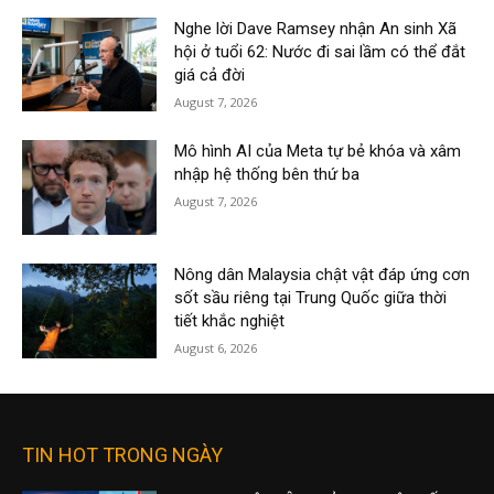
Nghe lời Dave Ramsey nhận An sinh Xã
hội ở tuổi 62: Nước đi sai lầm có thể đắt
giá cả đời
August 7, 2026
Mô hình AI của Meta tự bẻ khóa và xâm
nhập hệ thống bên thứ ba
August 7, 2026
Nông dân Malaysia chật vật đáp ứng cơn
sốt sầu riêng tại Trung Quốc giữa thời
tiết khắc nghiệt
August 6, 2026
TIN HOT TRONG NGÀY