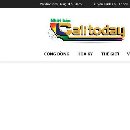
Wednesday, August 5, 2026
Truyền Hình Cali Today
CỘNG ĐỒNG
HOA KỲ
THẾ GIỚI
V