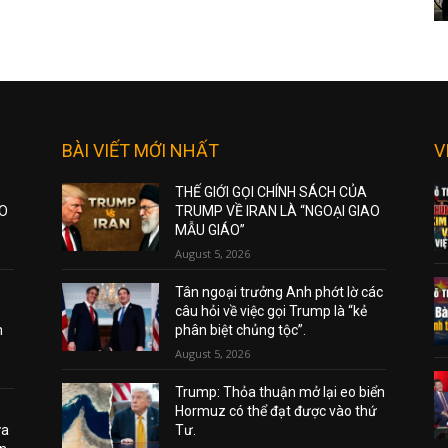
BÀI VIẾT MỚI NHẤT
V
THẾ GIỚI GỌI CHÍNH SÁCH CỦA
AO
TRUMP VỀ IRAN LÀ “NGOẠI GIAO
MẪU GIÁO”
August 5, 2026
Tân ngoại trưởng Anh phớt lờ các
câu hỏi về việc gọi Trump là “kẻ
m
phân biệt chủng tộc”.
August 5, 2026
Trump: Thỏa thuận mở lại eo biển
Hormuz có thể đạt được vào thứ
ửa
Tư.