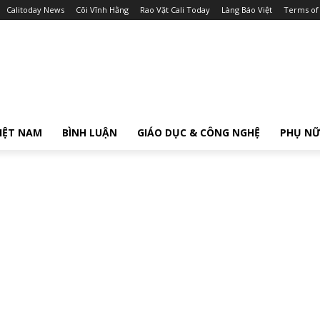
Calitoday News
Cõi Vĩnh Hằng
Rao Vặt Cali Today
Làng Báo Việt
Terms of
IỆT NAM
BÌNH LUẬN
GIÁO DỤC & CÔNG NGHỆ
PHỤ N