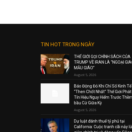
TIN HOT TRONG NGÀY
THẾ GIỚI GỌI CHÍNH SÁCH CỦA
TRUMP VỀ IRAN LÀ “NGOẠI GI
MẪU GIÁO”
August 5, 2026
Báo Động Đỏ Khi Chỉ Số Kinh Tế
“Then Chốt Nhất” Thế Giới Phát
Tín Hiệu Nguy Hiểm Trước Thề
bầu Cử Giữa Kỳ
August 5, 2026
Dự luật đánh thuế tỷ phú tại
California: Cuộc tranh cãi nảy l