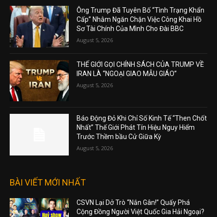
Ông Trump Đã Tuyên Bố “Tình Trạng Khẩn
Cấp” Nhằm Ngăn Chặn Việc Công Khai Hồ
Sơ Tài Chính Của Mình Cho Đài BBC
August 5, 2026
THẾ GIỚI GỌI CHÍNH SÁCH CỦA TRUMP VỀ
IRAN LÀ “NGOẠI GIAO MẪU GIÁO”
August 5, 2026
Báo Động Đỏ Khi Chỉ Số Kinh Tế “Then Chốt
Nhất” Thế Giới Phát Tín Hiệu Nguy Hiểm
Trước Thềm bầu Cử Giữa Kỳ
August 5, 2026
BÀI VIẾT MỚI NHẤT
CSVN Lại Dở Trò “Nắn Gân!” Quấy Phá
Cộng Đồng Người Việt Quốc Gia Hải Ngoại?