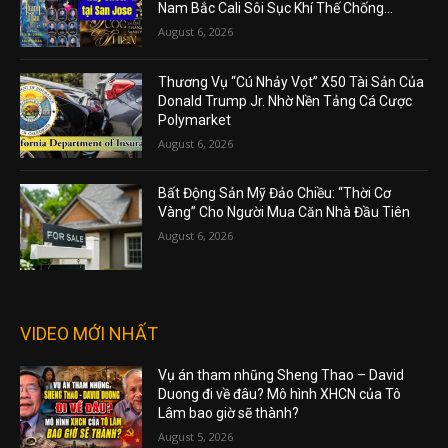
Nam Bắc Cali Sôi Sục Khí Thế Chống...
August 6, 2026
Thương Vụ “Cú Nhảy Vọt” X50 Tài Sản Của
Donald Trump Jr. Nhờ Nền Tảng Cá Cược
Polymarket
August 6, 2026
Bất Động Sản Mỹ Đảo Chiều: “Thời Cơ
Vàng” Cho Người Mua Căn Nhà Đầu Tiên
August 6, 2026
VIDEO MỚI NHẤT
Vụ án tham nhũng Sheng Thao – David
Duong đi về đâu? Mô hình XHCN của Tô
Lâm bao giờ sẽ thành?
August 5, 2026