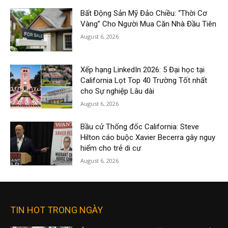
Bất Động Sản Mỹ Đảo Chiều: “Thời Cơ
Vàng” Cho Người Mua Căn Nhà Đầu Tiên
August 6, 2026
Xếp hạng LinkedIn 2026: 5 Đại học tại
California Lọt Top 40 Trường Tốt nhất
cho Sự nghiệp Lâu dài
August 6, 2026
Bầu cử Thống đốc California: Steve
Hilton cáo buộc Xavier Becerra gây nguy
hiểm cho trẻ di cư
August 6, 2026
TIN HOT TRONG NGÀY