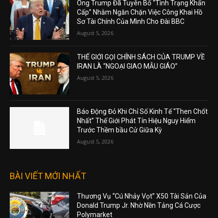
Ông Trump Đã Tuyên Bố “Tình Trạng Khẩn
Cấp” Nhằm Ngăn Chặn Việc Công Khai Hồ
Sơ Tài Chính Của Mình Cho Đài BBC
August 5, 2026
THẾ GIỚI GỌI CHÍNH SÁCH CỦA TRUMP VỀ
IRAN LÀ “NGOẠI GIAO MẪU GIÁO”
August 5, 2026
Báo Động Đỏ Khi Chỉ Số Kinh Tế “Then Chốt
Nhất” Thế Giới Phát Tín Hiệu Nguy Hiểm
Trước Thềm bầu Cử Giữa Kỳ
August 5, 2026
BÀI VIẾT MỚI NHẤT
Thương Vụ “Cú Nhảy Vọt” X50 Tài Sản Của
Donald Trump Jr. Nhờ Nền Tảng Cá Cược
Polymarket