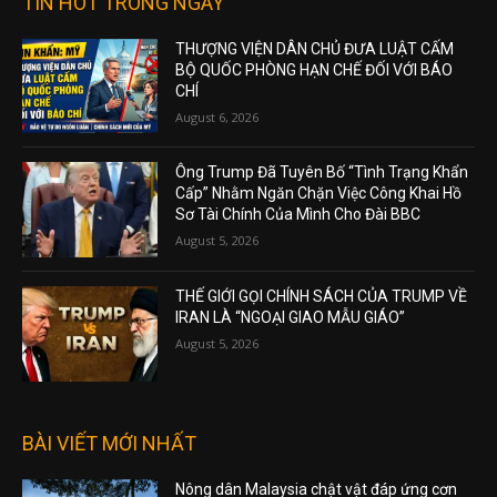
TIN HOT TRONG NGÀY
THƯỢNG VIỆN DÂN CHỦ ĐƯA LUẬT CẤM
BỘ QUỐC PHÒNG HẠN CHẾ ĐỐI VỚI BÁO
CHÍ
August 6, 2026
Ông Trump Đã Tuyên Bố “Tình Trạng Khẩn
Cấp” Nhằm Ngăn Chặn Việc Công Khai Hồ
Sơ Tài Chính Của Mình Cho Đài BBC
August 5, 2026
THẾ GIỚI GỌI CHÍNH SÁCH CỦA TRUMP VỀ
IRAN LÀ “NGOẠI GIAO MẪU GIÁO”
August 5, 2026
BÀI VIẾT MỚI NHẤT
Nông dân Malaysia chật vật đáp ứng cơn