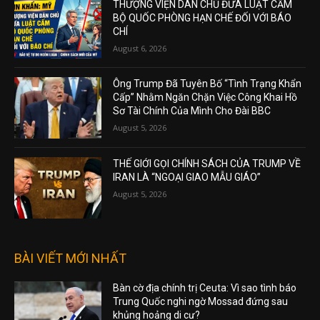
THƯỢNG VIỆN DÂN CHỦ ĐƯA LUẬT CẤM
BỘ QUỐC PHÒNG HẠN CHẾ ĐỐI VỚI BÁO
CHÍ
August 6, 2026
Ông Trump Đã Tuyên Bố “Tình Trạng Khẩn
Cấp” Nhằm Ngăn Chặn Việc Công Khai Hồ
Sơ Tài Chính Của Mình Cho Đài BBC
August 5, 2026
THẾ GIỚI GỌI CHÍNH SÁCH CỦA TRUMP VỀ
IRAN LÀ “NGOẠI GIAO MẪU GIÁO”
August 5, 2026
BÀI VIẾT MỚI NHẤT
Bàn cờ địa chính trị Ceuta: Vì sao tình báo
Trung Quốc nghi ngờ Mossad đứng sau
khủng hoảng di cư?