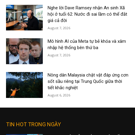
Nghe lời Dave Ramsey nhận An sinh Xã
hội ở tuổi 62: Nước đi sai lầm có thể đắt
giá cả đời
August 7, 2026
Mô hình AI của Meta tự bẻ khóa và xâm
nhập hệ thống bên thứ ba
August 7, 2026
Nông dân Malaysia chật vật đáp ứng cơn
sốt sầu riêng tại Trung Quốc giữa thời
tiết khắc nghiệt
August 6, 2026
TIN HOT TRONG NGÀY