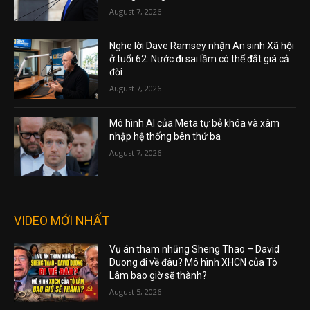
August 7, 2026
Nghe lời Dave Ramsey nhận An sinh Xã hội
ở tuổi 62: Nước đi sai lầm có thể đắt giá cả
đời
August 7, 2026
Mô hình AI của Meta tự bẻ khóa và xâm
nhập hệ thống bên thứ ba
August 7, 2026
VIDEO MỚI NHẤT
Vụ án tham nhũng Sheng Thao – David
Duong đi về đâu? Mô hình XHCN của Tô
Lâm bao giờ sẽ thành?
August 5, 2026