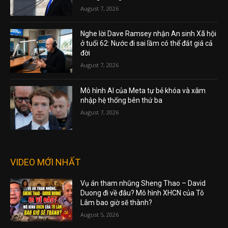
August 7, 2026
Nghe lời Dave Ramsey nhận An sinh Xã hội
ở tuổi 62: Nước đi sai lầm có thể đắt giá cả
đời
August 7, 2026
Mô hình AI của Meta tự bẻ khóa và xâm
nhập hệ thống bên thứ ba
August 7, 2026
VIDEO MỚI NHẤT
Vụ án tham nhũng Sheng Thao – David
Duong đi về đâu? Mô hình XHCN của Tô
Lâm bao giờ sẽ thành?
August 5, 2026