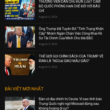
THƯỢNG VIỆN DÂN CHỦ ĐƯA LUẬT CẤM
BỘ QUỐC PHÒNG HẠN CHẾ ĐỐI VỚI BÁO
CHÍ
August 6, 2026
Ông Trump Đã Tuyên Bố “Tình Trạng Khẩn
Cấp” Nhằm Ngăn Chặn Việc Công Khai Hồ
Sơ Tài Chính Của Mình Cho Đài BBC
August 5, 2026
THẾ GIỚI GỌI CHÍNH SÁCH CỦA TRUMP VỀ
IRAN LÀ “NGOẠI GIAO MẪU GIÁO”
August 5, 2026
BÀI VIẾT MỚI NHẤT
Bàn cờ địa chính trị Ceuta: Vì sao tình báo
Trung Quốc nghi ngờ Mossad đứng sau
khủng hoảng di cư?