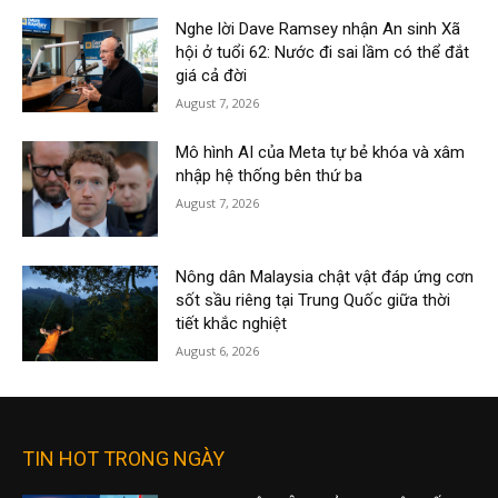
Nghe lời Dave Ramsey nhận An sinh Xã
hội ở tuổi 62: Nước đi sai lầm có thể đắt
giá cả đời
August 7, 2026
Mô hình AI của Meta tự bẻ khóa và xâm
nhập hệ thống bên thứ ba
August 7, 2026
Nông dân Malaysia chật vật đáp ứng cơn
sốt sầu riêng tại Trung Quốc giữa thời
tiết khắc nghiệt
August 6, 2026
TIN HOT TRONG NGÀY