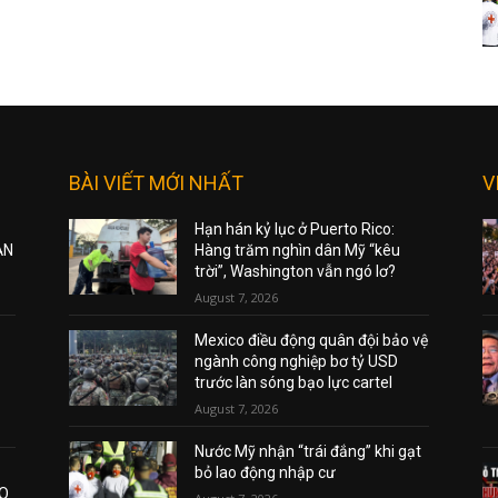
BÀI VIẾT MỚI NHẤT
V
Hạn hán kỷ lục ở Puerto Rico:
ẠN
Hàng trăm nghìn dân Mỹ “kêu
trời”, Washington vẫn ngó lơ?
August 7, 2026
Mexico điều động quân đội bảo vệ
ngành công nghiệp bơ tỷ USD
trước làn sóng bạo lực cartel
August 7, 2026
Nước Mỹ nhận “trái đắng” khi gạt
bỏ lao động nhập cư
AO