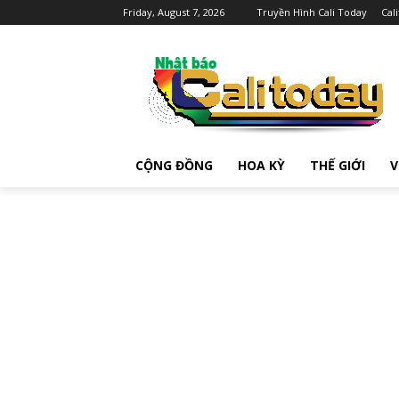
Friday, August 7, 2026
Truyền Hình Cali Today
Cal
CỘNG ĐỒNG
HOA KỲ
THẾ GIỚI
V