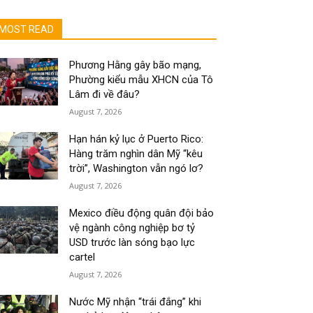
MOST READ
Phương Hằng gây bão mạng,
Phường kiểu mẫu XHCN của Tô
Lâm đi về đâu?
August 7, 2026
Hạn hán kỷ lục ở Puerto Rico:
Hàng trăm nghìn dân Mỹ “kêu
trời”, Washington vẫn ngó lơ?
August 7, 2026
Mexico điều động quân đội bảo
vệ ngành công nghiệp bơ tỷ
USD trước làn sóng bạo lực
cartel
August 7, 2026
Nước Mỹ nhận “trái đắng” khi