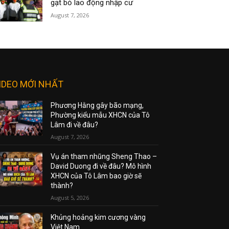
gạt bỏ lao động nhập cư
August 7, 2026
IDEO MỚI NHẤT
Phương Hằng gây bão mạng,
Phường kiểu mẫu XHCN của Tô
Lâm đi về đâu?
August 7, 2026
Vụ án tham nhũng Sheng Thao –
David Duong đi về đâu? Mô hình
XHCN của Tô Lâm bao giờ sẽ
thành?
August 5, 2026
Khủng hoảng kim cương vàng
Việt Nam