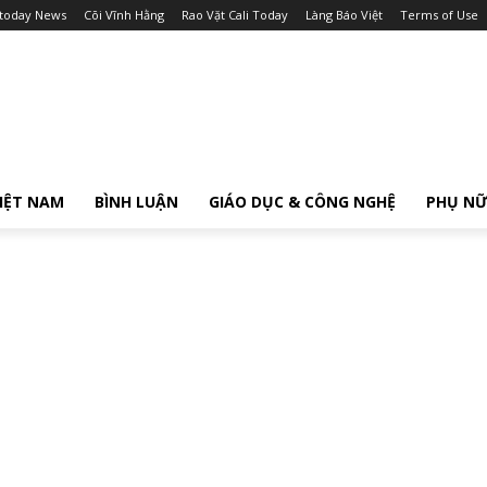
itoday News
Cõi Vĩnh Hằng
Rao Vặt Cali Today
Làng Báo Việt
Terms of Use
IỆT NAM
BÌNH LUẬN
GIÁO DỤC & CÔNG NGHỆ
PHỤ N