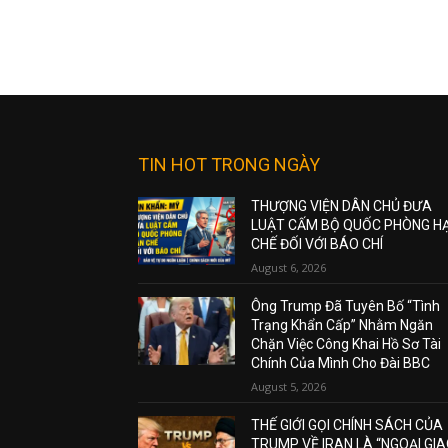
TIN HOT TRONG NGÀY
THƯỢNG VIỆN DÂN CHỦ ĐƯA
LUẬT CẤM BỘ QUỐC PHÒNG H
CHẾ ĐỐI VỚI BÁO CHÍ
August 6, 2026
Ông Trump Đã Tuyên Bố “Tình
Trạng Khẩn Cấp” Nhằm Ngăn
Chặn Việc Công Khai Hồ Sơ Tài
Chính Của Mình Cho Đài BBC
August 5, 2026
THẾ GIỚI GỌI CHÍNH SÁCH CỦA
TRUMP VỀ IRAN LÀ “NGOẠI GI