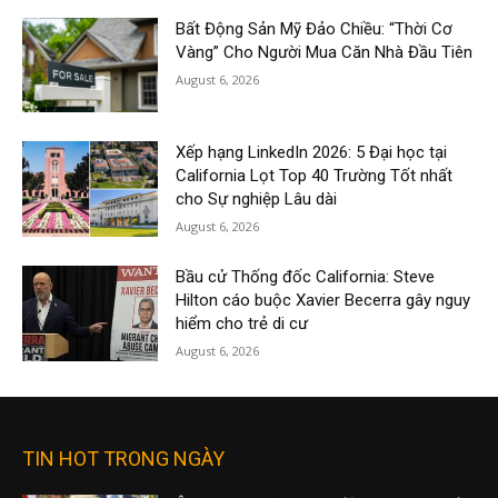
Bất Động Sản Mỹ Đảo Chiều: “Thời Cơ
Vàng” Cho Người Mua Căn Nhà Đầu Tiên
August 6, 2026
Xếp hạng LinkedIn 2026: 5 Đại học tại
California Lọt Top 40 Trường Tốt nhất
cho Sự nghiệp Lâu dài
August 6, 2026
Bầu cử Thống đốc California: Steve
Hilton cáo buộc Xavier Becerra gây nguy
hiểm cho trẻ di cư
August 6, 2026
TIN HOT TRONG NGÀY