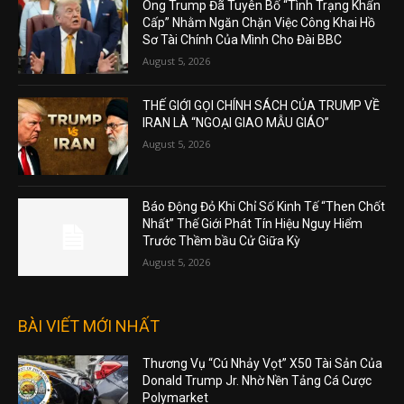
Ông Trump Đã Tuyên Bố “Tình Trạng Khẩn
Cấp” Nhằm Ngăn Chặn Việc Công Khai Hồ
Sơ Tài Chính Của Mình Cho Đài BBC
August 5, 2026
THẾ GIỚI GỌI CHÍNH SÁCH CỦA TRUMP VỀ
IRAN LÀ “NGOẠI GIAO MẪU GIÁO”
August 5, 2026
Báo Động Đỏ Khi Chỉ Số Kinh Tế “Then Chốt
Nhất” Thế Giới Phát Tín Hiệu Nguy Hiểm
Trước Thềm bầu Cử Giữa Kỳ
August 5, 2026
BÀI VIẾT MỚI NHẤT
Thương Vụ “Cú Nhảy Vọt” X50 Tài Sản Của
Donald Trump Jr. Nhờ Nền Tảng Cá Cược
Polymarket