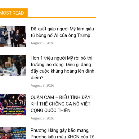
MOST READ
Đề xuất giúp người Mỹ làm giàu
từ bùng nổ AI của ông Trump
August 8, 2026
Hơn 1 triệu người Mỹ rời bỏ thị
trường lao động: Điều gì đang
đẩy cuộc khủng hoảng lên đỉnh
điểm?
August 8, 2026
QUẬN CAM – BIỂU TÌNH ĐẦY
KHÍ THẾ CHỐNG CA NÔ VIỆT
CỘNG QUỐC THIÊN
August 8, 2026
Phương Hằng gây bão mạng,
Phường kiểu mẫu XHCN của Tô