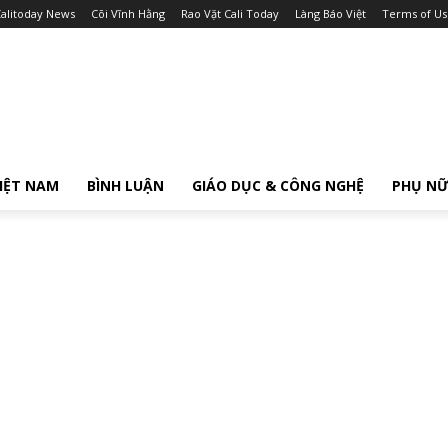
alitoday News
Cõi Vĩnh Hằng
Rao Vặt Cali Today
Làng Báo Việt
Terms of Us
IỆT NAM
BÌNH LUẬN
GIÁO DỤC & CÔNG NGHỆ
PHỤ N