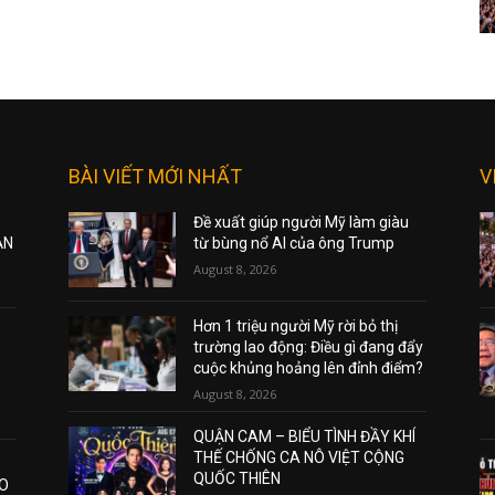
BÀI VIẾT MỚI NHẤT
V
Đề xuất giúp người Mỹ làm giàu
ẠN
từ bùng nổ AI của ông Trump
August 8, 2026
Hơn 1 triệu người Mỹ rời bỏ thị
trường lao động: Điều gì đang đẩy
cuộc khủng hoảng lên đỉnh điểm?
August 8, 2026
QUẬN CAM – BIỂU TÌNH ĐẦY KHÍ
THẾ CHỐNG CA NÔ VIỆT CỘNG
QUỐC THIÊN
AO