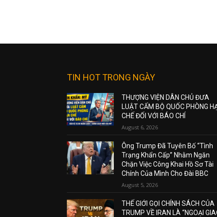
TIN HOT TRONG NGÀY
THƯỢNG VIỆN DÂN CHỦ ĐƯA
LUẬT CẤM BỘ QUỐC PHÒNG H
CHẾ ĐỐI VỚI BÁO CHÍ
August 6, 2026
Ông Trump Đã Tuyên Bố “Tình
Trạng Khẩn Cấp” Nhằm Ngăn
Chặn Việc Công Khai Hồ Sơ Tài
Chính Của Mình Cho Đài BBC
August 5, 2026
THẾ GIỚI GỌI CHÍNH SÁCH CỦA
TRUMP VỀ IRAN LÀ “NGOẠI GI