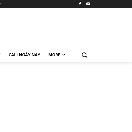
e
Ữ
CALI NGÀY NAY
MORE