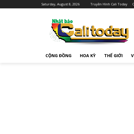
Saturday, August 8, 2026
Truyền Hình Cali Today
C
CỘNG ĐỒNG
HOA KỲ
THẾ GIỚI
V