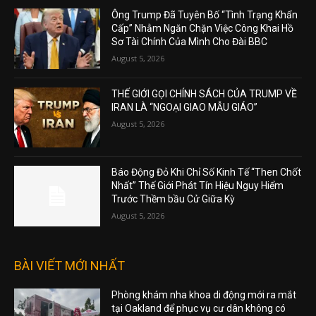
Ông Trump Đã Tuyên Bố “Tình Trạng Khẩn
Cấp” Nhằm Ngăn Chặn Việc Công Khai Hồ
Sơ Tài Chính Của Mình Cho Đài BBC
August 5, 2026
THẾ GIỚI GỌI CHÍNH SÁCH CỦA TRUMP VỀ
IRAN LÀ “NGOẠI GIAO MẪU GIÁO”
August 5, 2026
Báo Động Đỏ Khi Chỉ Số Kinh Tế “Then Chốt
Nhất” Thế Giới Phát Tín Hiệu Nguy Hiểm
Trước Thềm bầu Cử Giữa Kỳ
August 5, 2026
BÀI VIẾT MỚI NHẤT
Phòng khám nha khoa di động mới ra mắt
tại Oakland để phục vụ cư dân không có