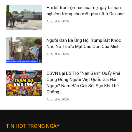
Hai bé trai trộm xe của mẹ, gây tai nạn
nghiêm trọng cho một phụ nữ ở Oakland.
August 6, 2026
Người Đàn Bà Ủng Hộ Trump Bật Khóc
Nức Nở Trước Mặt Các Con Của Mình
August 6, 2026
CSVN Lại Dở Trò “Nắn Gân!” Quấy Phá
Cộng Đồng Người Việt Quốc Gia Hải
Ngoại? Nam Bắc Cali Sôi Sục Khí Thế
Chống...
August 6, 2026
TIN HOT TRONG NGÀY