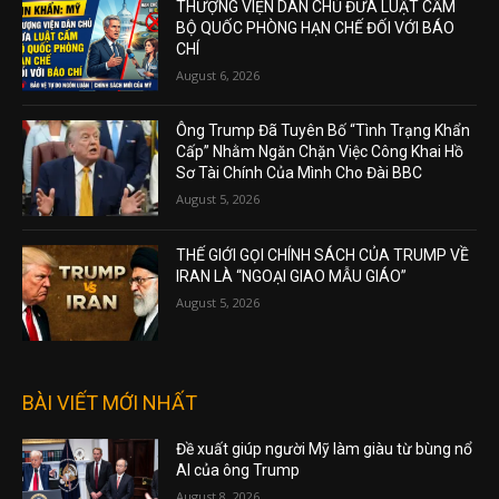
THƯỢNG VIỆN DÂN CHỦ ĐƯA LUẬT CẤM
BỘ QUỐC PHÒNG HẠN CHẾ ĐỐI VỚI BÁO
CHÍ
August 6, 2026
Ông Trump Đã Tuyên Bố “Tình Trạng Khẩn
Cấp” Nhằm Ngăn Chặn Việc Công Khai Hồ
Sơ Tài Chính Của Mình Cho Đài BBC
August 5, 2026
THẾ GIỚI GỌI CHÍNH SÁCH CỦA TRUMP VỀ
IRAN LÀ “NGOẠI GIAO MẪU GIÁO”
August 5, 2026
BÀI VIẾT MỚI NHẤT
Đề xuất giúp người Mỹ làm giàu từ bùng nổ
AI của ông Trump
August 8, 2026