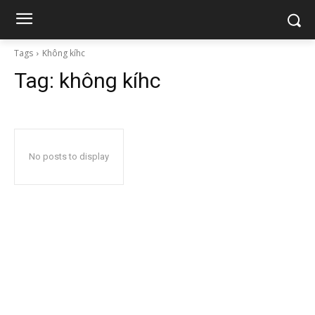
Tags
Không kíhc
Tag:
không kíhc
No posts to display