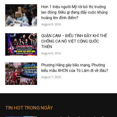
Hơn 1 triệu người Mỹ rời bỏ thị trường
lao động: Điều gì đang đẩy cuộc khủng
hoảng lên đỉnh điểm?
August 8, 2026
QUẬN CAM – BIỂU TÌNH ĐẦY KHÍ THẾ
CHỐNG CA NÔ VIỆT CỘNG QUỐC
THIÊN
August 8, 2026
Phương Hằng gây bão mạng, Phường
kiểu mẫu XHCN của Tô Lâm đi về đâu?
August 7, 2026
TIN HOT TRONG NGÀY