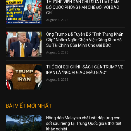
THƯỢNG VIỆN DÂN CHỦ ĐƯA LUẬT CẤM
BỘ QUỐC PHÒNG HẠN CHẾ ĐỐI VỚI BÁO
CHÍ
August 6, 2026
Ông Trump Đã Tuyên Bố “Tình Trạng Khẩn
Cấp” Nhằm Ngăn Chặn Việc Công Khai Hồ
Sơ Tài Chính Của Mình Cho Đài BBC
August 5, 2026
THẾ GIỚI GỌI CHÍNH SÁCH CỦA TRUMP VỀ
IRAN LÀ “NGOẠI GIAO MẪU GIÁO”
August 5, 2026
BÀI VIẾT MỚI NHẤT
Nông dân Malaysia chật vật đáp ứng cơn
sốt sầu riêng tại Trung Quốc giữa thời tiết
khắc nghiệt