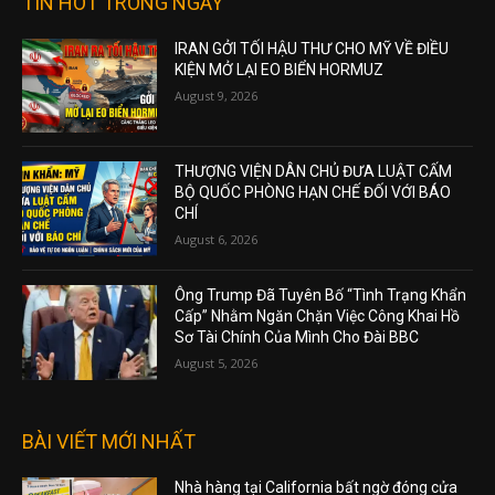
TIN HOT TRONG NGÀY
IRAN GỞI TỐI HẬU THƯ CHO MỸ VỀ ĐIỀU
KIỆN MỞ LẠI EO BIỂN HORMUZ
August 9, 2026
THƯỢNG VIỆN DÂN CHỦ ĐƯA LUẬT CẤM
BỘ QUỐC PHÒNG HẠN CHẾ ĐỐI VỚI BÁO
CHÍ
August 6, 2026
Ông Trump Đã Tuyên Bố “Tình Trạng Khẩn
Cấp” Nhằm Ngăn Chặn Việc Công Khai Hồ
Sơ Tài Chính Của Mình Cho Đài BBC
August 5, 2026
BÀI VIẾT MỚI NHẤT
Nhà hàng tại California bất ngờ đóng cửa