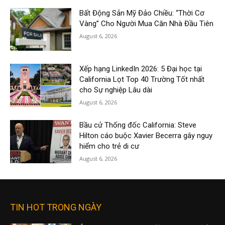
Bất Động Sản Mỹ Đảo Chiều: “Thời Cơ
Vàng” Cho Người Mua Căn Nhà Đầu Tiên
August 6, 2026
Xếp hạng LinkedIn 2026: 5 Đại học tại
California Lọt Top 40 Trường Tốt nhất
cho Sự nghiệp Lâu dài
August 6, 2026
Bầu cử Thống đốc California: Steve
Hilton cáo buộc Xavier Becerra gây nguy
hiểm cho trẻ di cư
August 6, 2026
TIN HOT TRONG NGÀY