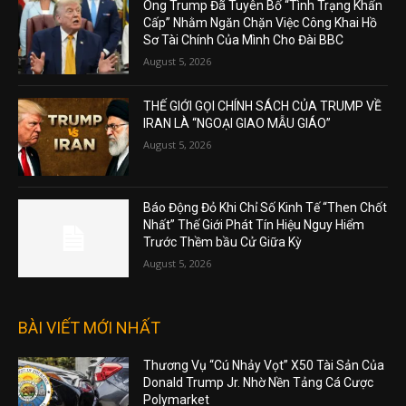
Ông Trump Đã Tuyên Bố “Tình Trạng Khẩn
Cấp” Nhằm Ngăn Chặn Việc Công Khai Hồ
Sơ Tài Chính Của Mình Cho Đài BBC
August 5, 2026
THẾ GIỚI GỌI CHÍNH SÁCH CỦA TRUMP VỀ
IRAN LÀ “NGOẠI GIAO MẪU GIÁO”
August 5, 2026
Báo Động Đỏ Khi Chỉ Số Kinh Tế “Then Chốt
Nhất” Thế Giới Phát Tín Hiệu Nguy Hiểm
Trước Thềm bầu Cử Giữa Kỳ
August 5, 2026
BÀI VIẾT MỚI NHẤT
Thương Vụ “Cú Nhảy Vọt” X50 Tài Sản Của
Donald Trump Jr. Nhờ Nền Tảng Cá Cược
Polymarket