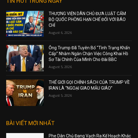
TIN HOT TRONG NGÀY
THƯỢNG VIỆN DÂN CHỦ ĐƯA LUẬT CẤM
BỘ QUỐC PHÒNG HẠN CHẾ ĐỐI VỚI BÁO
CHÍ
August 6, 2026
Ông Trump Đã Tuyên Bố “Tình Trạng Khẩn
Cấp” Nhằm Ngăn Chặn Việc Công Khai Hồ
Sơ Tài Chính Của Mình Cho Đài BBC
August 5, 2026
THẾ GIỚI GỌI CHÍNH SÁCH CỦA TRUMP VỀ
IRAN LÀ “NGOẠI GIAO MẪU GIÁO”
August 5, 2026
BÀI VIẾT MỚI NHẤT
Phe Dân Chủ Đang Vạch Ra Kế Hoạch Khác