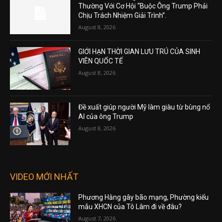
Thường Với Cơ Hội “Buộc Ông Trump Phải
Chịu Trách Nhiệm Giải Trình”.
August 8, 2026
GIỚI HẠN THỜI GIAN LƯU TRÚ CỦA SINH
VIÊN QUỐC TẾ
August 8, 2026
Đề xuất giúp người Mỹ làm giàu từ bùng nổ
AI của ông Trump
August 8, 2026
VIDEO MỚI NHẤT
Phương Hằng gây bão mạng, Phường kiểu
mẫu XHCN của Tô Lâm đi về đâu?
August 7, 2026