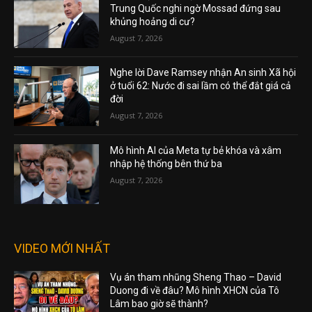
Trung Quốc nghi ngờ Mossad đứng sau
khủng hoảng di cư?
August 7, 2026
Nghe lời Dave Ramsey nhận An sinh Xã hội
ở tuổi 62: Nước đi sai lầm có thể đắt giá cả
đời
August 7, 2026
Mô hình AI của Meta tự bẻ khóa và xâm
nhập hệ thống bên thứ ba
August 7, 2026
VIDEO MỚI NHẤT
Vụ án tham nhũng Sheng Thao – David
Duong đi về đâu? Mô hình XHCN của Tô
Lâm bao giờ sẽ thành?