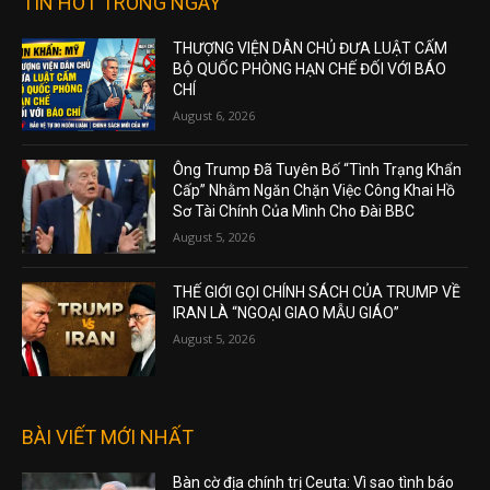
TIN HOT TRONG NGÀY
THƯỢNG VIỆN DÂN CHỦ ĐƯA LUẬT CẤM
BỘ QUỐC PHÒNG HẠN CHẾ ĐỐI VỚI BÁO
CHÍ
August 6, 2026
Ông Trump Đã Tuyên Bố “Tình Trạng Khẩn
Cấp” Nhằm Ngăn Chặn Việc Công Khai Hồ
Sơ Tài Chính Của Mình Cho Đài BBC
August 5, 2026
THẾ GIỚI GỌI CHÍNH SÁCH CỦA TRUMP VỀ
IRAN LÀ “NGOẠI GIAO MẪU GIÁO”
August 5, 2026
BÀI VIẾT MỚI NHẤT
Bàn cờ địa chính trị Ceuta: Vì sao tình báo