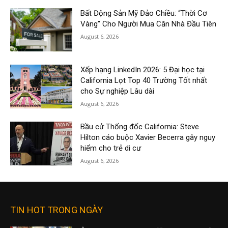
Bất Động Sản Mỹ Đảo Chiều: “Thời Cơ
Vàng” Cho Người Mua Căn Nhà Đầu Tiên
August 6, 2026
Xếp hạng LinkedIn 2026: 5 Đại học tại
California Lọt Top 40 Trường Tốt nhất
cho Sự nghiệp Lâu dài
August 6, 2026
Bầu cử Thống đốc California: Steve
Hilton cáo buộc Xavier Becerra gây nguy
hiểm cho trẻ di cư
August 6, 2026
TIN HOT TRONG NGÀY