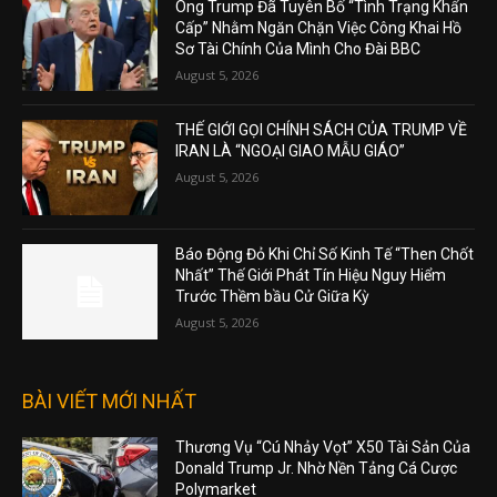
Ông Trump Đã Tuyên Bố “Tình Trạng Khẩn
Cấp” Nhằm Ngăn Chặn Việc Công Khai Hồ
Sơ Tài Chính Của Mình Cho Đài BBC
August 5, 2026
THẾ GIỚI GỌI CHÍNH SÁCH CỦA TRUMP VỀ
IRAN LÀ “NGOẠI GIAO MẪU GIÁO”
August 5, 2026
Báo Động Đỏ Khi Chỉ Số Kinh Tế “Then Chốt
Nhất” Thế Giới Phát Tín Hiệu Nguy Hiểm
Trước Thềm bầu Cử Giữa Kỳ
August 5, 2026
BÀI VIẾT MỚI NHẤT
Thương Vụ “Cú Nhảy Vọt” X50 Tài Sản Của
Donald Trump Jr. Nhờ Nền Tảng Cá Cược
Polymarket