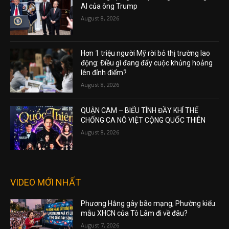
AI của ông Trump
August 8, 2026
Hơn 1 triệu người Mỹ rời bỏ thị trường lao
động: Điều gì đang đẩy cuộc khủng hoảng
lên đỉnh điểm?
August 8, 2026
QUẬN CAM – BIỂU TÌNH ĐẦY KHÍ THẾ
CHỐNG CA NÔ VIỆT CỘNG QUỐC THIÊN
August 8, 2026
VIDEO MỚI NHẤT
Phương Hằng gây bão mạng, Phường kiểu
mẫu XHCN của Tô Lâm đi về đâu?
August 7, 2026