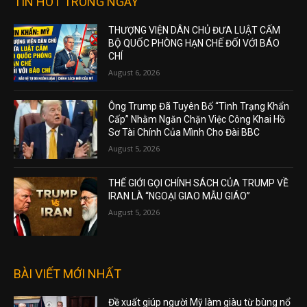
TIN HOT TRONG NGÀY
THƯỢNG VIỆN DÂN CHỦ ĐƯA LUẬT CẤM
BỘ QUỐC PHÒNG HẠN CHẾ ĐỐI VỚI BÁO
CHÍ
August 6, 2026
Ông Trump Đã Tuyên Bố “Tình Trạng Khẩn
Cấp” Nhằm Ngăn Chặn Việc Công Khai Hồ
Sơ Tài Chính Của Mình Cho Đài BBC
August 5, 2026
THẾ GIỚI GỌI CHÍNH SÁCH CỦA TRUMP VỀ
IRAN LÀ “NGOẠI GIAO MẪU GIÁO”
August 5, 2026
BÀI VIẾT MỚI NHẤT
Đề xuất giúp người Mỹ làm giàu từ bùng nổ