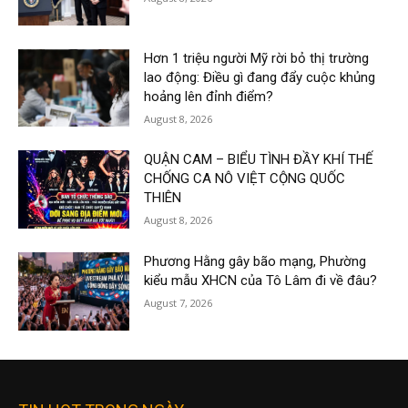
Hơn 1 triệu người Mỹ rời bỏ thị trường
lao động: Điều gì đang đẩy cuộc khủng
hoảng lên đỉnh điểm?
August 8, 2026
QUẬN CAM – BIỂU TÌNH ĐẦY KHÍ THẾ
CHỐNG CA NÔ VIỆT CỘNG QUỐC
THIÊN
August 8, 2026
Phương Hằng gây bão mạng, Phường
kiểu mẫu XHCN của Tô Lâm đi về đâu?
August 7, 2026