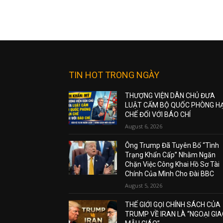
TIN HOT TRONG NGÀY
THƯỢNG VIỆN DÂN CHỦ ĐƯA
LUẬT CẤM BỘ QUỐC PHÒNG H
CHẾ ĐỐI VỚI BÁO CHÍ
August 6, 2026
Ông Trump Đã Tuyên Bố “Tình
Trạng Khẩn Cấp” Nhằm Ngăn
Chặn Việc Công Khai Hồ Sơ Tài
Chính Của Mình Cho Đài BBC
August 5, 2026
THẾ GIỚI GỌI CHÍNH SÁCH CỦA
TRUMP VỀ IRAN LÀ “NGOẠI GI