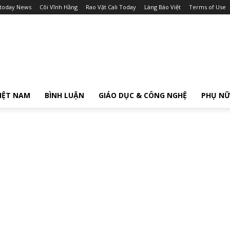
itoday News
Cõi Vĩnh Hằng
Rao Vặt Cali Today
Làng Báo Việt
Terms of Use
IỆT NAM
BÌNH LUẬN
GIÁO DỤC & CÔNG NGHỆ
PHỤ N