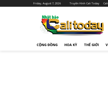
Friday, August 7, 2026
Truyền Hình Cali Today
Cal
CỘNG ĐỒNG
HOA KỲ
THẾ GIỚI
V