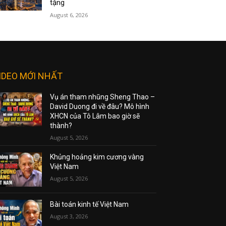
tặng
August 6, 2026
IDEO MỚI NHẤT
Vụ án tham nhũng Sheng Thao –
David Duong đi về đâu? Mô hình
XHCN của Tô Lâm bao giờ sẽ
thành?
August 5, 2026
Khủng hoảng kim cương vàng
Việt Nam
August 5, 2026
Bài toán kinh tế Việt Nam
August 3, 2026