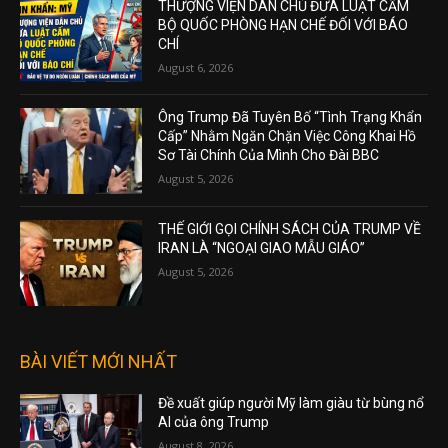
THƯỢNG VIỆN DÂN CHỦ ĐƯA LUẬT CẤM
BỘ QUỐC PHÒNG HẠN CHẾ ĐỐI VỚI BÁO
CHÍ
August 6, 2026
Ông Trump Đã Tuyên Bố “Tình Trạng Khẩn
Cấp” Nhằm Ngăn Chặn Việc Công Khai Hồ
Sơ Tài Chính Của Mình Cho Đài BBC
August 5, 2026
THẾ GIỚI GỌI CHÍNH SÁCH CỦA TRUMP VỀ
IRAN LÀ “NGOẠI GIAO MẪU GIÁO”
August 5, 2026
BÀI VIẾT MỚI NHẤT
Đề xuất giúp người Mỹ làm giàu từ bùng nổ
AI của ông Trump
August 8, 2026