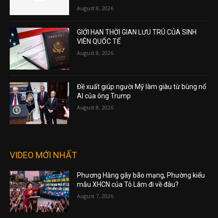
August 8, 2026
GIỚI HẠN THỜI GIAN LƯU TRÚ CỦA SINH
VIÊN QUỐC TẾ
August 8, 2026
Đề xuất giúp người Mỹ làm giàu từ bùng nổ
AI của ông Trump
August 8, 2026
VIDEO MỚI NHẤT
Phương Hằng gây bão mạng, Phường kiểu
mẫu XHCN của Tô Lâm đi về đâu?
August 7, 2026