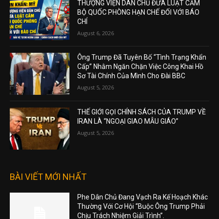
THƯỢNG VIỆN DÂN CHỦ ĐƯA LUẬT CẤM
BỘ QUỐC PHÒNG HẠN CHẾ ĐỐI VỚI BÁO
CHÍ
August 6, 2026
Ông Trump Đã Tuyên Bố “Tình Trạng Khẩn
Cấp” Nhằm Ngăn Chặn Việc Công Khai Hồ
Sơ Tài Chính Của Mình Cho Đài BBC
August 5, 2026
THẾ GIỚI GỌI CHÍNH SÁCH CỦA TRUMP VỀ
IRAN LÀ “NGOẠI GIAO MẪU GIÁO”
August 5, 2026
BÀI VIẾT MỚI NHẤT
Phe Dân Chủ Đang Vạch Ra Kế Hoạch Khác
Thường Với Cơ Hội “Buộc Ông Trump Phải
Chịu Trách Nhiệm Giải Trình”.