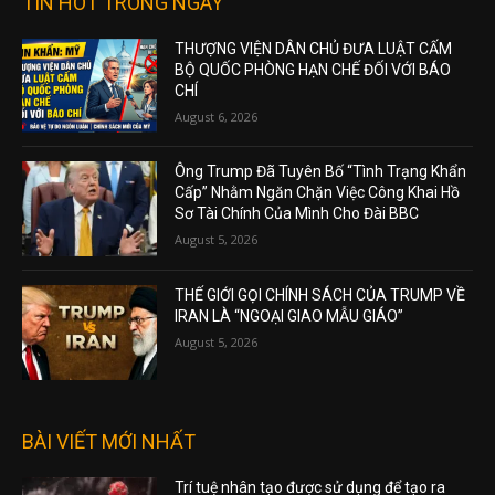
TIN HOT TRONG NGÀY
THƯỢNG VIỆN DÂN CHỦ ĐƯA LUẬT CẤM
BỘ QUỐC PHÒNG HẠN CHẾ ĐỐI VỚI BÁO
CHÍ
August 6, 2026
Ông Trump Đã Tuyên Bố “Tình Trạng Khẩn
Cấp” Nhằm Ngăn Chặn Việc Công Khai Hồ
Sơ Tài Chính Của Mình Cho Đài BBC
August 5, 2026
THẾ GIỚI GỌI CHÍNH SÁCH CỦA TRUMP VỀ
IRAN LÀ “NGOẠI GIAO MẪU GIÁO”
August 5, 2026
BÀI VIẾT MỚI NHẤT
Trí tuệ nhân tạo được sử dụng để tạo ra