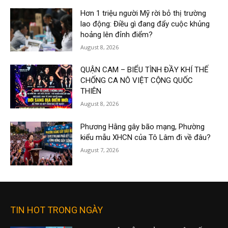
Hơn 1 triệu người Mỹ rời bỏ thị trường
lao động: Điều gì đang đẩy cuộc khủng
hoảng lên đỉnh điểm?
August 8, 2026
QUẬN CAM – BIỂU TÌNH ĐẦY KHÍ THẾ
CHỐNG CA NÔ VIỆT CỘNG QUỐC
THIÊN
August 8, 2026
Phương Hằng gây bão mạng, Phường
kiểu mẫu XHCN của Tô Lâm đi về đâu?
August 7, 2026
TIN HOT TRONG NGÀY