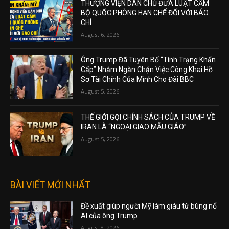
THƯỢNG VIỆN DÂN CHỦ ĐƯA LUẬT CẤM
BỘ QUỐC PHÒNG HẠN CHẾ ĐỐI VỚI BÁO
CHÍ
August 6, 2026
Ông Trump Đã Tuyên Bố “Tình Trạng Khẩn
Cấp” Nhằm Ngăn Chặn Việc Công Khai Hồ
Sơ Tài Chính Của Mình Cho Đài BBC
August 5, 2026
THẾ GIỚI GỌI CHÍNH SÁCH CỦA TRUMP VỀ
IRAN LÀ “NGOẠI GIAO MẪU GIÁO”
August 5, 2026
BÀI VIẾT MỚI NHẤT
Đề xuất giúp người Mỹ làm giàu từ bùng nổ
AI của ông Trump
August 8, 2026