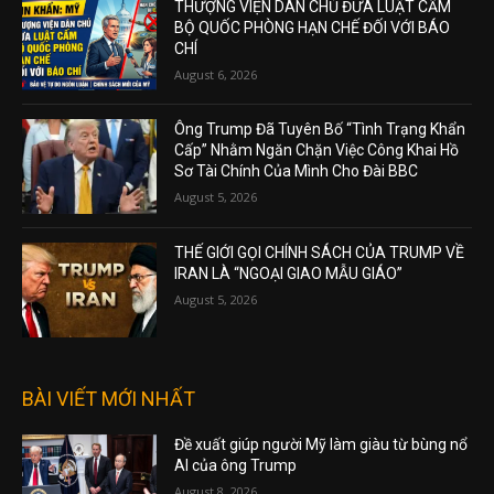
THƯỢNG VIỆN DÂN CHỦ ĐƯA LUẬT CẤM
BỘ QUỐC PHÒNG HẠN CHẾ ĐỐI VỚI BÁO
CHÍ
August 6, 2026
Ông Trump Đã Tuyên Bố “Tình Trạng Khẩn
Cấp” Nhằm Ngăn Chặn Việc Công Khai Hồ
Sơ Tài Chính Của Mình Cho Đài BBC
August 5, 2026
THẾ GIỚI GỌI CHÍNH SÁCH CỦA TRUMP VỀ
IRAN LÀ “NGOẠI GIAO MẪU GIÁO”
August 5, 2026
BÀI VIẾT MỚI NHẤT
Đề xuất giúp người Mỹ làm giàu từ bùng nổ
AI của ông Trump
August 8, 2026