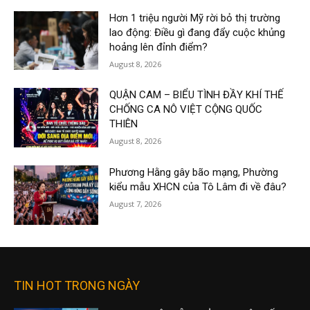
Hơn 1 triệu người Mỹ rời bỏ thị trường
lao động: Điều gì đang đẩy cuộc khủng
hoảng lên đỉnh điểm?
August 8, 2026
QUẬN CAM – BIỂU TÌNH ĐẦY KHÍ THẾ
CHỐNG CA NÔ VIỆT CỘNG QUỐC
THIÊN
August 8, 2026
Phương Hằng gây bão mạng, Phường
kiểu mẫu XHCN của Tô Lâm đi về đâu?
August 7, 2026
TIN HOT TRONG NGÀY