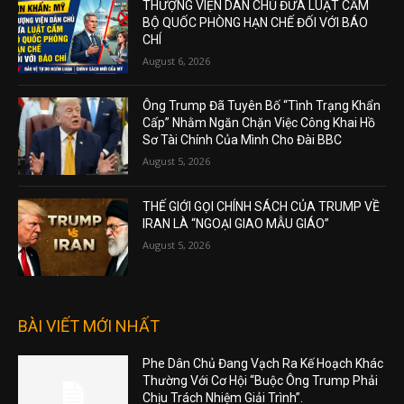
THƯỢNG VIỆN DÂN CHỦ ĐƯA LUẬT CẤM
BỘ QUỐC PHÒNG HẠN CHẾ ĐỐI VỚI BÁO
CHÍ
August 6, 2026
Ông Trump Đã Tuyên Bố “Tình Trạng Khẩn
Cấp” Nhằm Ngăn Chặn Việc Công Khai Hồ
Sơ Tài Chính Của Mình Cho Đài BBC
August 5, 2026
THẾ GIỚI GỌI CHÍNH SÁCH CỦA TRUMP VỀ
IRAN LÀ “NGOẠI GIAO MẪU GIÁO”
August 5, 2026
BÀI VIẾT MỚI NHẤT
Phe Dân Chủ Đang Vạch Ra Kế Hoạch Khác
Thường Với Cơ Hội “Buộc Ông Trump Phải
Chịu Trách Nhiệm Giải Trình”.