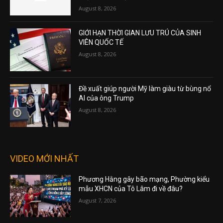
August 8, 2026
GIỚI HẠN THỜI GIAN LƯU TRÚ CỦA SINH
VIÊN QUỐC TẾ
August 8, 2026
Đề xuất giúp người Mỹ làm giàu từ bùng nổ
AI của ông Trump
August 8, 2026
VIDEO MỚI NHẤT
Phương Hằng gây bão mạng, Phường kiểu
mẫu XHCN của Tô Lâm đi về đâu?
August 7, 2026