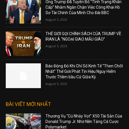
Ông Trump Đã Tuyên Bố “Tình Trạng Khẩn
Cấp” Nhằm Ngăn Chặn Việc Công Khai Hồ
Sơ Tài Chính Của Mình Cho Đài BBC
August 5, 2026
THẾ GIỚI GỌI CHÍNH SÁCH CỦA TRUMP VỀ
IRAN LÀ “NGOẠI GIAO MẪU GIÁO”
August 5, 2026
Báo Động Đỏ Khi Chỉ Số Kinh Tế “Then Chốt
Nhất” Thế Giới Phát Tín Hiệu Nguy Hiểm
Trước Thềm bầu Cử Giữa Kỳ
August 5, 2026
BÀI VIẾT MỚI NHẤT
Thương Vụ “Cú Nhảy Vọt” X50 Tài Sản Của
Donald Trump Jr. Nhờ Nền Tảng Cá Cược
Polymarket