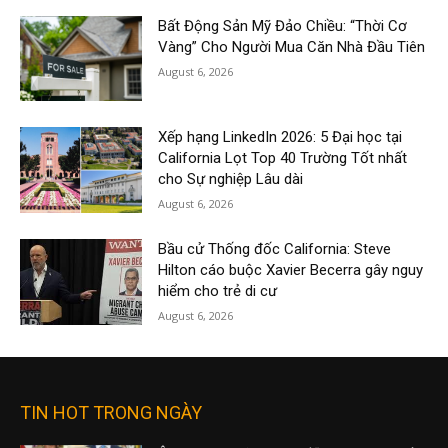
Bất Động Sản Mỹ Đảo Chiều: “Thời Cơ
Vàng” Cho Người Mua Căn Nhà Đầu Tiên
August 6, 2026
Xếp hạng LinkedIn 2026: 5 Đại học tại
California Lọt Top 40 Trường Tốt nhất
cho Sự nghiệp Lâu dài
August 6, 2026
Bầu cử Thống đốc California: Steve
Hilton cáo buộc Xavier Becerra gây nguy
hiểm cho trẻ di cư
August 6, 2026
TIN HOT TRONG NGÀY