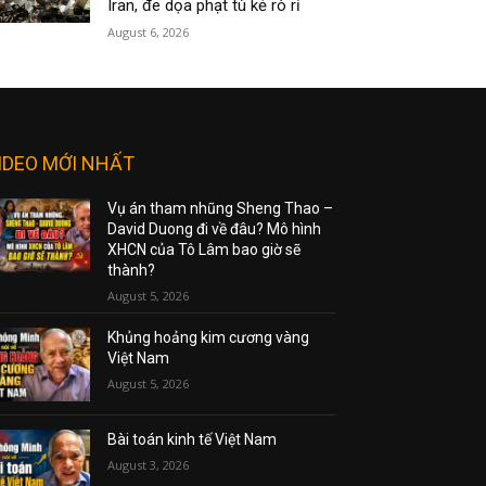
Iran, đe dọa phạt tù kẻ rò rỉ
August 6, 2026
IDEO MỚI NHẤT
Vụ án tham nhũng Sheng Thao –
David Duong đi về đâu? Mô hình
XHCN của Tô Lâm bao giờ sẽ
thành?
August 5, 2026
Khủng hoảng kim cương vàng
Việt Nam
August 5, 2026
Bài toán kinh tế Việt Nam
August 3, 2026