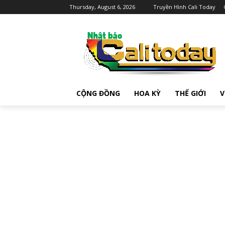
Thursday, August 6, 2026
Truyền Hình Cali Today
CỘNG ĐỒNG
HOA KỲ
THẾ GIỚI
V