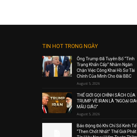
TIN HOT TRONG NGÀY
Ông Trump Đã Tuyên Bố “Tình
Trạng Khẩn Cấp” Nhằm Ngăn
Chặn Việc Công Khai Hồ Sơ Tài
Chính Của Mình Cho Đài BBC
August 5, 2026
THẾ GIỚI GỌI CHÍNH SÁCH CỦA
TRUMP VỀ IRAN LÀ “NGOẠI GI
MẪU GIÁO”
August 5, 2026
Báo Động Đỏ Khi Chỉ Số Kinh Tế
“Then Chốt Nhất” Thế Giới Phát