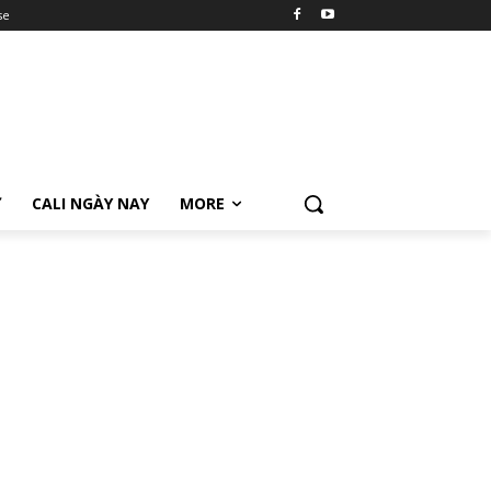
se
Ữ
CALI NGÀY NAY
MORE