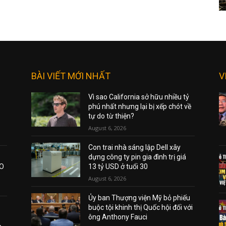
BÀI VIẾT MỚI NHẤT
V
Vì sao California sở hữu nhiều tỷ
phú nhất nhưng lại bị xếp chót về
tự do từ thiện?
August 6, 2026
Con trai nhà sáng lập Dell xây
dựng công ty pin gia đình trị giá
AO
13 tỷ USD ở tuổi 30
August 6, 2026
Ủy ban Thượng viện Mỹ bỏ phiếu
buộc tội khinh thị Quốc hội đối với
ông Anthony Fauci