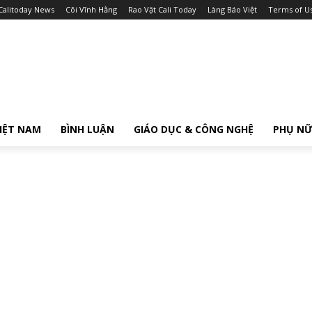
Calitoday News
Cõi Vĩnh Hằng
Rao Vặt Cali Today
Làng Báo Việt
Terms of U
IỆT NAM
BÌNH LUẬN
GIÁO DỤC & CÔNG NGHỆ
PHỤ N