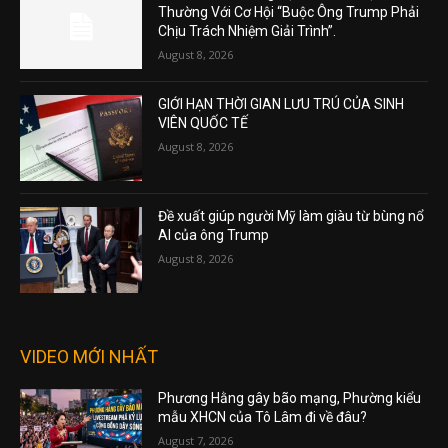
Thường Với Cơ Hội “Buộc Ông Trump Phải
Chịu Trách Nhiệm Giải Trình”.
August 8, 2026
GIỚI HẠN THỜI GIAN LƯU TRÚ CỦA SINH
VIÊN QUỐC TẾ
August 8, 2026
Đề xuất giúp người Mỹ làm giàu từ bùng nổ
AI của ông Trump
August 8, 2026
VIDEO MỚI NHẤT
Phương Hằng gây bão mạng, Phường kiểu
mẫu XHCN của Tô Lâm đi về đâu?
August 7, 2026