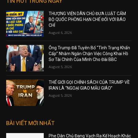
TIN HOT TRONG NGÀY
THƯỢNG VIỆN DÂN CHỦ ĐƯA LUẬT CẤM
BỘ QUỐC PHÒNG HẠN CHẾ ĐỐI VỚI BÁO
CHÍ
August 6, 2026
Ông Trump Đã Tuyên Bố “Tình Trạng Khẩn
Cấp” Nhằm Ngăn Chặn Việc Công Khai Hồ
Sơ Tài Chính Của Mình Cho Đài BBC
August 5, 2026
THẾ GIỚI GỌI CHÍNH SÁCH CỦA TRUMP VỀ
IRAN LÀ “NGOẠI GIAO MẪU GIÁO”
August 5, 2026
BÀI VIẾT MỚI NHẤT
Phe Dân Chủ Đang Vạch Ra Kế Hoạch Khác