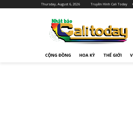
Thursday, August 6, 2026
Truyền Hình Cali Today
CỘNG ĐỒNG
HOA KỲ
THẾ GIỚI
V