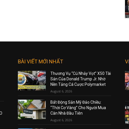
BÀI VIẾT MỚI NHẤT
V
Thương Vụ “Cú Nhảy Vọt” X50 Tài
Sản Của Donald Trump Jr. Nhờ
Nền Tảng Cá Cược Polymarket
August 6, 2026
Bất Động Sản Mỹ Đảo Chiều:
“Thời Cơ Vàng” Cho Người Mua
AO
Căn Nhà Đầu Tiên
August 6, 2026