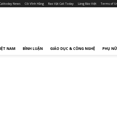
Calitoday News
Cõi Vĩnh Hằng
Rao Vặt Cali Today
Làng Báo Việt
Terms of U
IỆT NAM
BÌNH LUẬN
GIÁO DỤC & CÔNG NGHỆ
PHỤ N