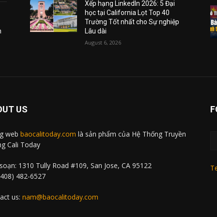
Xếp hạng LinkedIn 2026: 5 Đại
học tại California Lọt Top 40
Trường Tốt nhất cho Sự nghiệp
m
Lâu dài
August 6, 2026
OUT US
F
ng web
baocalitoday.com
là sản phẩm của Hệ Thống Truyền
g Cali Today
soạn: 1310 Tully Road #109, San Jose, CA 95122
Te
 (408) 482-6527
act us:
nam@baocalitoday.com