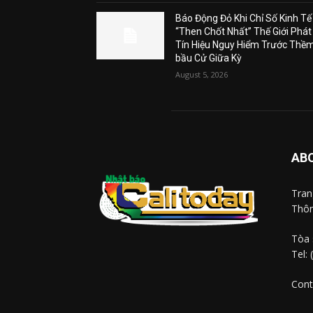
Báo Động Đỏ Khi Chỉ Số Kinh Tế
“Then Chốt Nhất” Thế Giới Phát
Tín Hiệu Nguy Hiểm Trước Thề
bầu Cử Giữa Kỳ
August 5, 2026
AB
Tra
Thôn
Tòa 
Tel:
Cont