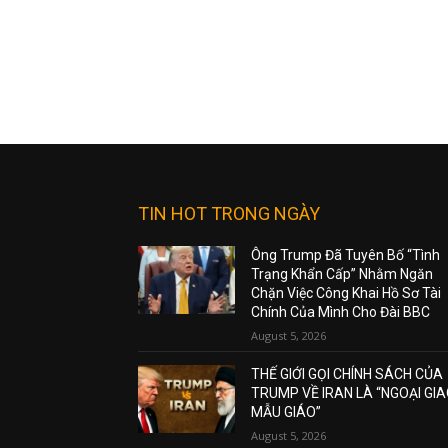
TIN HOT TRONG NGÀY
Ông Trump Đã Tuyên Bố “Tình
Trạng Khẩn Cấp” Nhằm Ngăn
Chặn Việc Công Khai Hồ Sơ Tài
Chính Của Mình Cho Đài BBC
August 5, 2026
THẾ GIỚI GỌI CHÍNH SÁCH CỦA
TRUMP VỀ IRAN LÀ “NGOẠI GI
MẪU GIÁO”
August 5, 2026