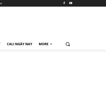
se
Ữ
CALI NGÀY NAY
MORE