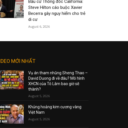
Bầu cử Thống đốc California:
Steve Hilton cáo buộc Xavier
Becerra gây nguy hiểm cho trẻ
di cư
August 6, 2026
IDEO MỚI NHẤT
Vụ án tham nhũng Sheng Thao –
David Duong đi về đâu? Mô hình
XHCN của Tô Lâm bao giờ sẽ
thành?
August 5, 2026
Khủng hoảng kim cương vàng
Việt Nam
August 5, 2026