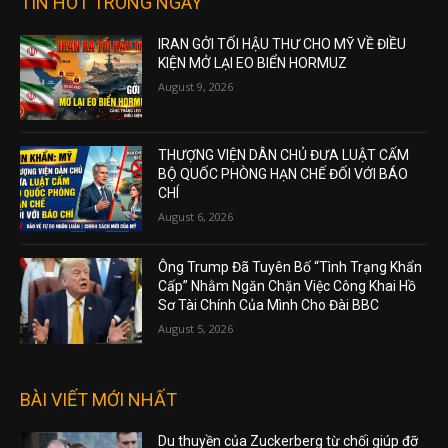
TIN HOT TRONG NGÀY
IRAN GỞI TỐI HẬU THƯ CHO MỸ VỀ ĐIỀU
KIỆN MỞ LẠI EO BIỂN HORMUZ
August 9, 2026
THƯỢNG VIỆN DÂN CHỦ ĐƯA LUẬT CẤM
BỘ QUỐC PHÒNG HẠN CHẾ ĐỐI VỚI BÁO
CHÍ
August 6, 2026
Ông Trump Đã Tuyên Bố “Tình Trạng Khẩn
Cấp” Nhằm Ngăn Chặn Việc Công Khai Hồ
Sơ Tài Chính Của Mình Cho Đài BBC
August 5, 2026
BÀI VIẾT MỚI NHẤT
Du thuyền của Zuckerberg từ chối giúp đỡ