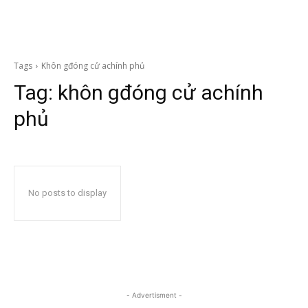
Tags
Khôn gđóng cử achính phủ
Tag:
khôn gđóng cử achính
phủ
No posts to display
- Advertisment -