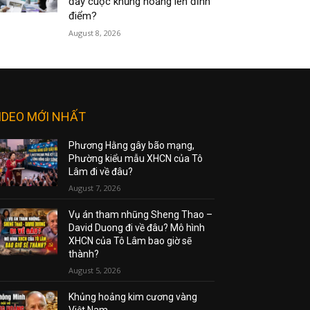
đẩy cuộc khủng hoảng lên đỉnh
điểm?
August 8, 2026
IDEO MỚI NHẤT
Phương Hằng gây bão mạng,
Phường kiểu mẫu XHCN của Tô
Lâm đi về đâu?
August 7, 2026
Vụ án tham nhũng Sheng Thao –
David Duong đi về đâu? Mô hình
XHCN của Tô Lâm bao giờ sẽ
thành?
August 5, 2026
Khủng hoảng kim cương vàng