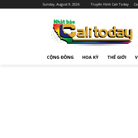
Sunday, August 9, 2026
Truyền Hình Cali Today
Ca
CỘNG ĐỒNG
HOA KỲ
THẾ GIỚI
V