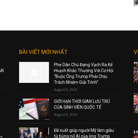
BÀI VIẾT MỚI NHẤT
V
Phe Dân Chủ Đang Vạch Ra Kế
ẠN
Hoạch Khác Thường Với Cơ Hội
“Buộc Ông Trump Phải Chịu
Trách Nhiệm Giải Trình”.
August 8, 2026
GIỚI HẠN THỜI GIAN LƯU TRÚ
CỦA SINH VIÊN QUỐC TẾ
August 8, 2026
Đề xuất giúp người Mỹ làm giàu
từ bùng nổ AI của ông Trump