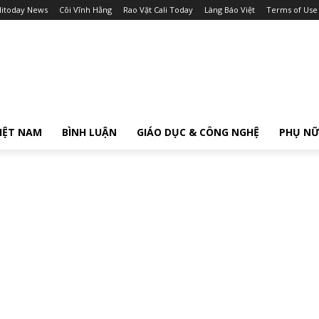
litoday News
Cõi Vĩnh Hằng
Rao Vặt Cali Today
Làng Báo Việt
Terms of Use
IỆT NAM
BÌNH LUẬN
GIÁO DỤC & CÔNG NGHỆ
PHỤ N