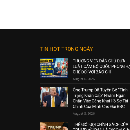
TIN HOT TRONG NGÀY
THƯỢNG VIỆN DÂN CHỦ ĐƯA
LUẬT CẤM BỘ QUỐC PHÒNG H
CHẾ ĐỐI VỚI BÁO CHÍ
August 6, 2026
Ông Trump Đã Tuyên Bố “Tình
Trạng Khẩn Cấp” Nhằm Ngăn
Chặn Việc Công Khai Hồ Sơ Tài
Chính Của Mình Cho Đài BBC
August 5, 2026
THẾ GIỚI GỌI CHÍNH SÁCH CỦA