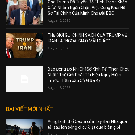
Ông Trump Đã Tuyên Bố “Tình Trạng Khẩn
Cấp” Nhằm Ngăn Chặn Việc Công Khai Hồ
Sơ Tài Chính Của Mình Cho Đài BBC
August 5, 2026
THẾ GIỚI GỌI CHÍNH SÁCH CỦA TRUMP VỀ
IRAN LÀ “NGOẠI GIAO MẪU GIÁO”
August 5, 2026
Báo Động Đỏ Khi Chỉ Số Kinh Tế “Then Chốt
Nhất” Thế Giới Phát Tín Hiệu Nguy Hiểm
Trước Thềm bầu Cử Giữa Kỳ
August 5, 2026
BÀI VIẾT MỚI NHẤT
Vùng lãnh thổ Ceuta của Tây Ban Nha quá
tải sau làn sóng di cư ồ ạt qua biên giới
August 5, 2026