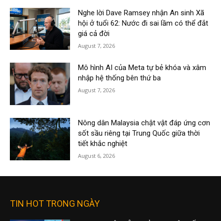
Nghe lời Dave Ramsey nhận An sinh Xã
hội ở tuổi 62: Nước đi sai lầm có thể đắt
giá cả đời
August 7, 2026
Mô hình AI của Meta tự bẻ khóa và xâm
nhập hệ thống bên thứ ba
August 7, 2026
Nông dân Malaysia chật vật đáp ứng cơn
sốt sầu riêng tại Trung Quốc giữa thời
tiết khắc nghiệt
August 6, 2026
TIN HOT TRONG NGÀY