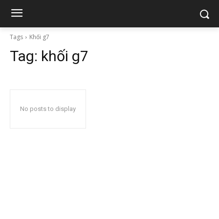
Tags
Khối g7
Tag:
khối g7
No posts to display