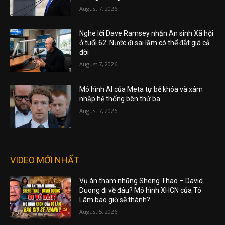
August 7, 2026
Nghe lời Dave Ramsey nhận An sinh Xã hội
ở tuổi 62: Nước đi sai lầm có thể đắt giá cả
đời
August 7, 2026
Mô hình AI của Meta tự bẻ khóa và xâm
nhập hệ thống bên thứ ba
August 7, 2026
VIDEO MỚI NHẤT
Vụ án tham nhũng Sheng Thao – David
Duong đi về đâu? Mô hình XHCN của Tô
Lâm bao giờ sẽ thành?
August 5, 2026