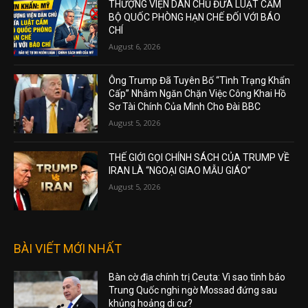
THƯỢNG VIỆN DÂN CHỦ ĐƯA LUẬT CẤM
BỘ QUỐC PHÒNG HẠN CHẾ ĐỐI VỚI BÁO
CHÍ
August 6, 2026
Ông Trump Đã Tuyên Bố “Tình Trạng Khẩn
Cấp” Nhằm Ngăn Chặn Việc Công Khai Hồ
Sơ Tài Chính Của Mình Cho Đài BBC
August 5, 2026
THẾ GIỚI GỌI CHÍNH SÁCH CỦA TRUMP VỀ
IRAN LÀ “NGOẠI GIAO MẪU GIÁO”
August 5, 2026
BÀI VIẾT MỚI NHẤT
Bàn cờ địa chính trị Ceuta: Vì sao tình báo
Trung Quốc nghi ngờ Mossad đứng sau
khủng hoảng di cư?