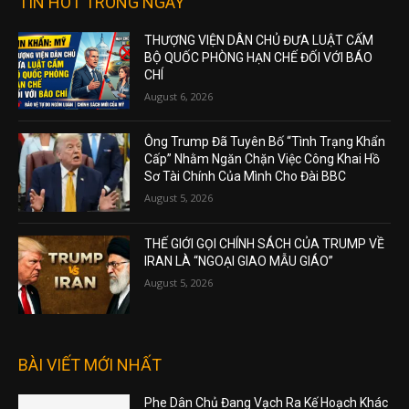
TIN HOT TRONG NGÀY
THƯỢNG VIỆN DÂN CHỦ ĐƯA LUẬT CẤM
BỘ QUỐC PHÒNG HẠN CHẾ ĐỐI VỚI BÁO
CHÍ
August 6, 2026
Ông Trump Đã Tuyên Bố “Tình Trạng Khẩn
Cấp” Nhằm Ngăn Chặn Việc Công Khai Hồ
Sơ Tài Chính Của Mình Cho Đài BBC
August 5, 2026
THẾ GIỚI GỌI CHÍNH SÁCH CỦA TRUMP VỀ
IRAN LÀ “NGOẠI GIAO MẪU GIÁO”
August 5, 2026
BÀI VIẾT MỚI NHẤT
Phe Dân Chủ Đang Vạch Ra Kế Hoạch Khác