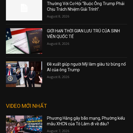
Thường Với Cơ Hội “Buộc Ông Trump Phải
Chịu Trách Nhiệm Giải Trình”.
August 8, 2026
GIỚI HẠN THỜI GIAN LƯU TRÚ CỦA SINH
VIÊN QUỐC TẾ
August 8, 2026
Đề xuất giúp người Mỹ làm giàu từ bùng nổ
AI của ông Trump
August 8, 2026
VIDEO MỚI NHẤT
Phương Hằng gây bão mạng, Phường kiểu
mẫu XHCN của Tô Lâm đi về đâu?
August 7, 2026