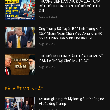
THƯỢNG VIỆN DÂN CHỦ ĐƯA LUẬT CẤM
BỘ QUỐC PHÒNG HẠN CHẾ ĐỐI VỚI BÁO
CHÍ
August 6, 2026
Ông Trump Đã Tuyên Bố “Tình Trạng Khẩn
Cấp” Nhằm Ngăn Chặn Việc Công Khai Hồ
Sơ Tài Chính Của Mình Cho Đài BBC
August 5, 2026
THẾ GIỚI GỌI CHÍNH SÁCH CỦA TRUMP VỀ
IRAN LÀ “NGOẠI GIAO MẪU GIÁO”
August 5, 2026
BÀI VIẾT MỚI NHẤT
Đề xuất giúp người Mỹ làm giàu từ bùng nổ
AI của ông Trump
August 8, 2026