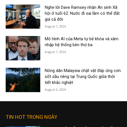
Nghe lời Dave Ramsey nhận An sinh Xã
hội ở tuổi 62: Nước đi sai lầm có thể đắt
giá cả đời
August 7, 2026
Mô hình AI của Meta tự bẻ khóa và xâm
nhập hệ thống bên thứ ba
August 7, 2026
Nông dân Malaysia chật vật đáp ứng cơn
sốt sầu riêng tại Trung Quốc giữa thời
tiết khắc nghiệt
August 6, 2026
TIN HOT TRONG NGÀY