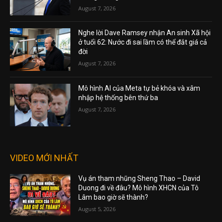
August 7, 2026
Nghe lời Dave Ramsey nhận An sinh Xã hội
ở tuổi 62: Nước đi sai lầm có thể đắt giá cả
đời
August 7, 2026
Mô hình AI của Meta tự bẻ khóa và xâm
nhập hệ thống bên thứ ba
August 7, 2026
VIDEO MỚI NHẤT
Vụ án tham nhũng Sheng Thao – David
Duong đi về đâu? Mô hình XHCN của Tô
Lâm bao giờ sẽ thành?
August 5, 2026