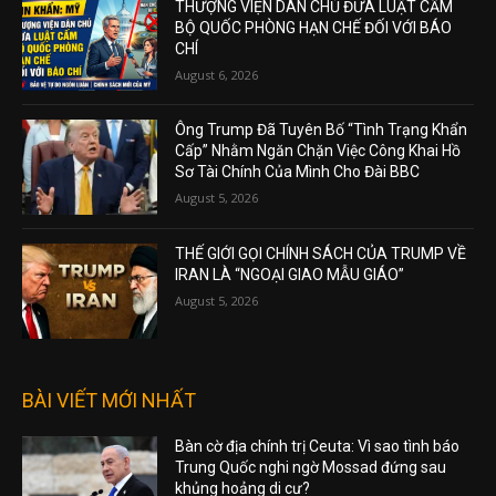
THƯỢNG VIỆN DÂN CHỦ ĐƯA LUẬT CẤM
BỘ QUỐC PHÒNG HẠN CHẾ ĐỐI VỚI BÁO
CHÍ
August 6, 2026
Ông Trump Đã Tuyên Bố “Tình Trạng Khẩn
Cấp” Nhằm Ngăn Chặn Việc Công Khai Hồ
Sơ Tài Chính Của Mình Cho Đài BBC
August 5, 2026
THẾ GIỚI GỌI CHÍNH SÁCH CỦA TRUMP VỀ
IRAN LÀ “NGOẠI GIAO MẪU GIÁO”
August 5, 2026
BÀI VIẾT MỚI NHẤT
Bàn cờ địa chính trị Ceuta: Vì sao tình báo
Trung Quốc nghi ngờ Mossad đứng sau
khủng hoảng di cư?