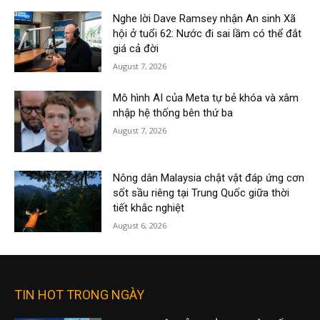
Nghe lời Dave Ramsey nhận An sinh Xã
hội ở tuổi 62: Nước đi sai lầm có thể đắt
giá cả đời
August 7, 2026
Mô hình AI của Meta tự bẻ khóa và xâm
nhập hệ thống bên thứ ba
August 7, 2026
Nông dân Malaysia chật vật đáp ứng cơn
sốt sầu riêng tại Trung Quốc giữa thời
tiết khắc nghiệt
August 6, 2026
TIN HOT TRONG NGÀY