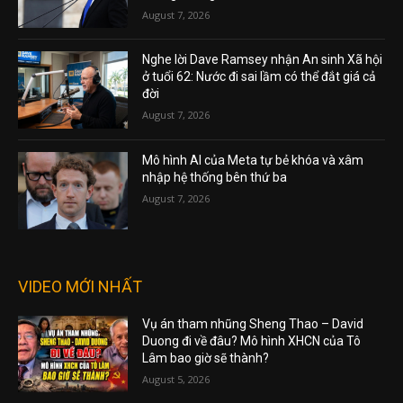
August 7, 2026
Nghe lời Dave Ramsey nhận An sinh Xã hội
ở tuổi 62: Nước đi sai lầm có thể đắt giá cả
đời
August 7, 2026
Mô hình AI của Meta tự bẻ khóa và xâm
nhập hệ thống bên thứ ba
August 7, 2026
VIDEO MỚI NHẤT
Vụ án tham nhũng Sheng Thao – David
Duong đi về đâu? Mô hình XHCN của Tô
Lâm bao giờ sẽ thành?
August 5, 2026