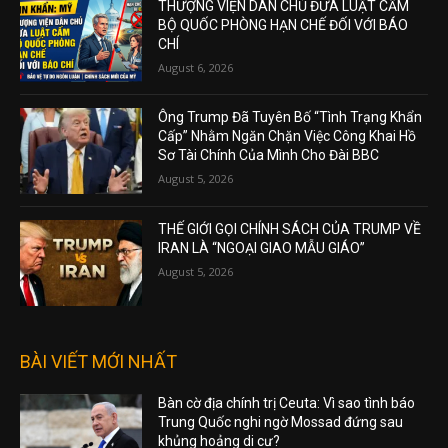
THƯỢNG VIỆN DÂN CHỦ ĐƯA LUẬT CẤM
BỘ QUỐC PHÒNG HẠN CHẾ ĐỐI VỚI BÁO
CHÍ
August 6, 2026
Ông Trump Đã Tuyên Bố “Tình Trạng Khẩn
Cấp” Nhằm Ngăn Chặn Việc Công Khai Hồ
Sơ Tài Chính Của Mình Cho Đài BBC
August 5, 2026
THẾ GIỚI GỌI CHÍNH SÁCH CỦA TRUMP VỀ
IRAN LÀ “NGOẠI GIAO MẪU GIÁO”
August 5, 2026
BÀI VIẾT MỚI NHẤT
Bàn cờ địa chính trị Ceuta: Vì sao tình báo
Trung Quốc nghi ngờ Mossad đứng sau
khủng hoảng di cư?